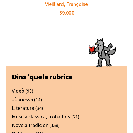
Vieilliard, Françoise
39.00
€
Primary
Dins ‘quela rubrica
Sidebar
Videò
(93)
Jòunessa
(14)
Literatura
(34)
Musica classica, trobadors
(21)
Novela tradicion
(158)