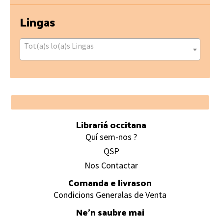
Lingas
Tot(a)s lo(a)s Lingas
Footer
Librariá occitana
Quí sem-nos ?
QSP
Nos Contactar
Comanda e livrason
Condicions Generalas de Venta
Ne’n saubre mai