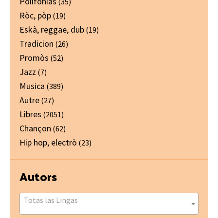
Polifonias
(35)
Ròc, pòp
(19)
Eskà, reggae, dub
(19)
Tradicion
(26)
Promòs
(52)
Jazz
(7)
Musica
(389)
Autre
(27)
Libres
(2051)
Chançon
(62)
Hip hop, electrò
(23)
Autors
Totas las Lingas