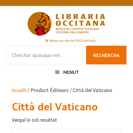
Skip
Skip
Skip
to
to
to
primary
main
footer
navigation
content
Retorn au site de l'IEO Lemosin
Rechercha
RECHERCHA
per
:
MENUT
Acuelh
/ Product Éditeurs / Città del Vaticano
Città del Vaticano
Veiquí lo sol resultat