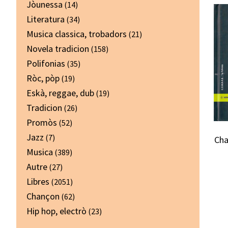
Jòunessa
(14)
Literatura
(34)
Musica classica, trobadors
(21)
Novela tradicion
(158)
Polifonias
(35)
Ròc, pòp
(19)
Eskà, reggae, dub
(19)
Tradicion
(26)
Promòs
(52)
Jazz
(7)
Cha
Musica
(389)
Autre
(27)
Libres
(2051)
Chançon
(62)
Hip hop, electrò
(23)