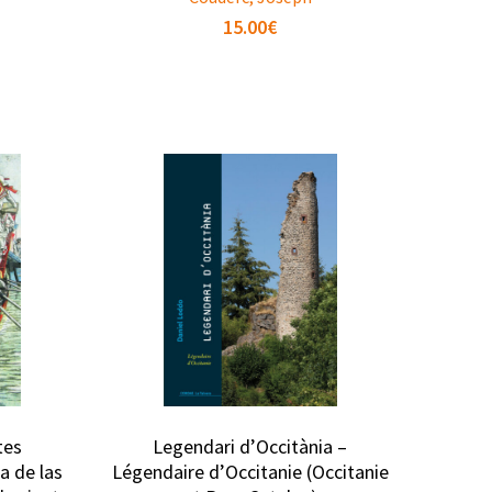
15.00
€
tes
Legendari d’Occitània –
a de las
Légendaire d’Occitanie (Occitanie