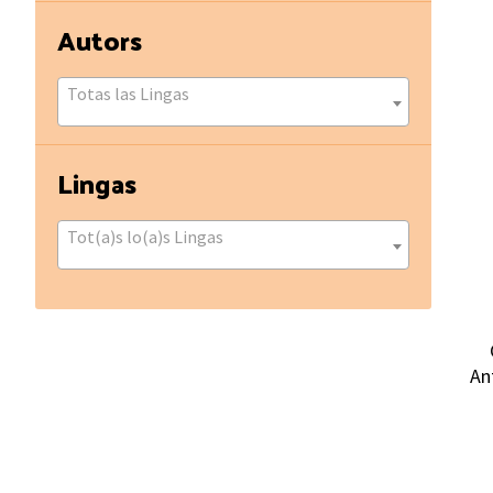
Autors
Totas las Lingas
Lingas
Tot(a)s lo(a)s Lingas
An