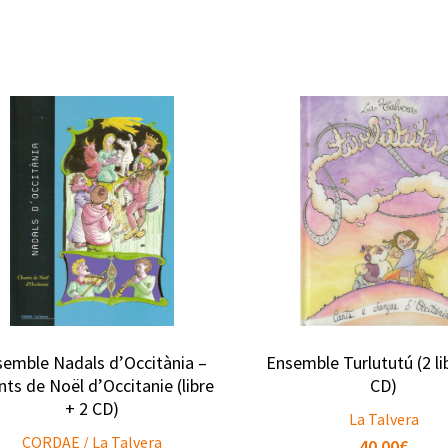
semble Nadals d’Occitània –
Ensemble Turlututú (2 li
ts de Noël d’Occitanie (libre
CD)
+ 2 CD)
La Talvera
CORDAE / La Talvera
40.00
€