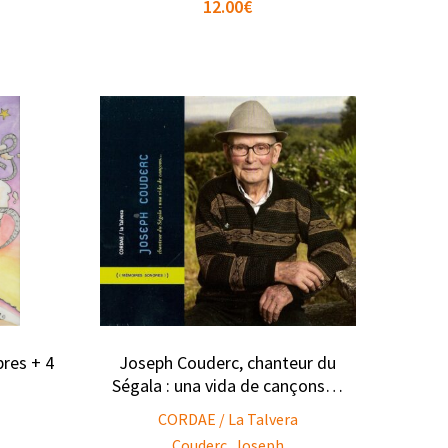
12.00
€
Joseph Couderc, chanteur du
bres + 4
Ségala : una vida de cançons…
CORDAE / La Talvera
Couderc, Joseph