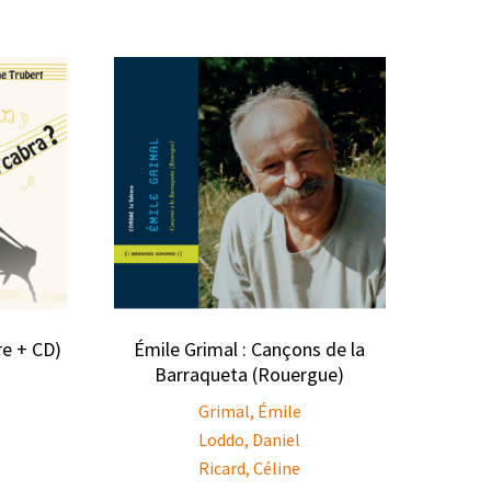
re + CD)
Émile Grimal : Cançons de la
Barraqueta (Rouergue)
Grimal, Émile
Loddo, Daniel
Ricard, Céline