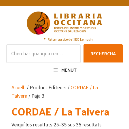
Skip
Skip
Skip
to
to
to
primary
main
footer
navigation
content
Retorn au site de l'IEO Lemosin
Rechercha
RECHERCHA
per
:
MENUT
Acuelh
/ Product Éditeurs /
CORDAE / La
Talvera
/ Paja 3
CORDAE / La Talvera
Veiquí los resultats 25–35 sus 35 resultats