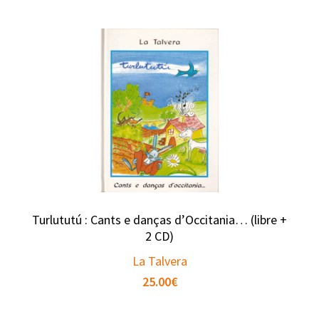
Turlututú : Cants e danças d’Occitania… (libre +
2 CD)
La Talvera
25.00
€