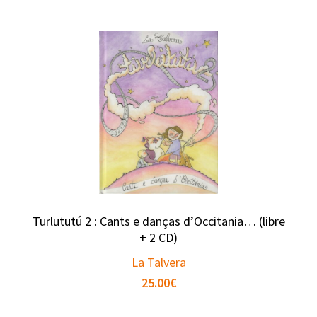
Turlututú 2 : Cants e danças d’Occitania… (libre
+ 2 CD)
La Talvera
25.00
€