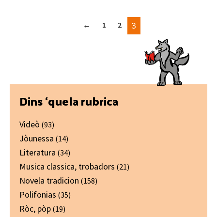
←
1
2
3
Primary
Dins ‘quela rubrica
Sidebar
Videò
(93)
Jòunessa
(14)
Literatura
(34)
Musica classica, trobadors
(21)
Novela tradicion
(158)
Polifonias
(35)
Ròc, pòp
(19)