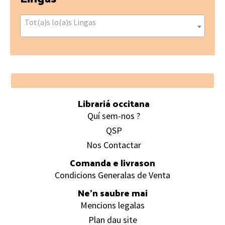
Tot(a)s lo(a)s Lingas
Footer
Librariá occitana
Quí sem-nos ?
QSP
Nos Contactar
Comanda e livrason
Condicions Generalas de Venta
Ne’n saubre mai
Mencions legalas
Plan dau site