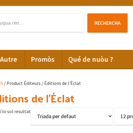
Rechercha
RECHERCHA
per
:
Autre
Promòs
Qué de nuòu ?
lh
/ Product Éditeurs / Éditions de l'Éclat
itions de l'Éclat
í lo sol resultat