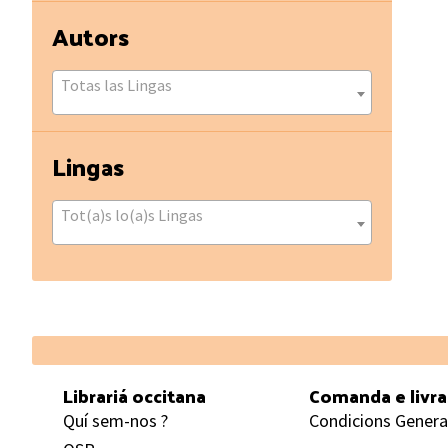
Autors
Totas las Lingas
Lingas
Tot(a)s lo(a)s Lingas
Footer
Librariá occitana
Comanda e livr
Quí sem-nos ?
Condicions Genera