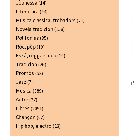
Jòunessa
(14)
Literatura
(34)
Musica classica, trobadors
(21)
Novela tradicion
(158)
Polifonias
(35)
Ròc, pòp
(19)
Eskà, reggae, dub
(19)
Tradicion
(26)
Promòs
(52)
Jazz
(7)
L’
Musica
(389)
Autre
(27)
Libres
(2051)
Chançon
(62)
Hip hop, electrò
(23)