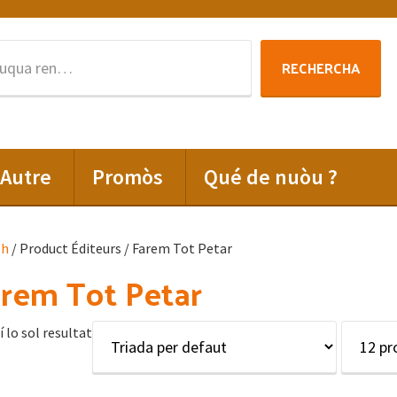
Rechercha
RECHERCHA
per
:
Autre
Promòs
Qué de nuòu ?
lh
/ Product Éditeurs / Farem Tot Petar
rem Tot Petar
í lo sol resultat