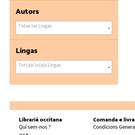
Autors
Totas las Lingas
Lingas
Tot(a)s lo(a)s Lingas
Footer
Librariá occitana
Comanda e livr
Quí sem-nos ?
Condicions Genera