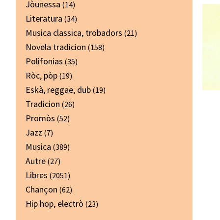
Jòunessa
(14)
Literatura
(34)
Musica classica, trobadors
(21)
Novela tradicion
(158)
Polifonias
(35)
Ròc, pòp
(19)
Eskà, reggae, dub
(19)
Tradicion
(26)
Promòs
(52)
Jazz
(7)
Musica
(389)
Autre
(27)
Libres
(2051)
Chançon
(62)
Hip hop, electrò
(23)