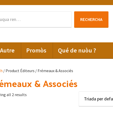
Rechercha
RECHERCHA
per
:
Autre
Promòs
Qué de nuòu ?
lh
/ Product Éditeurs / Frémeaux & Associés
rémeaux & Associés
ng all 2 results