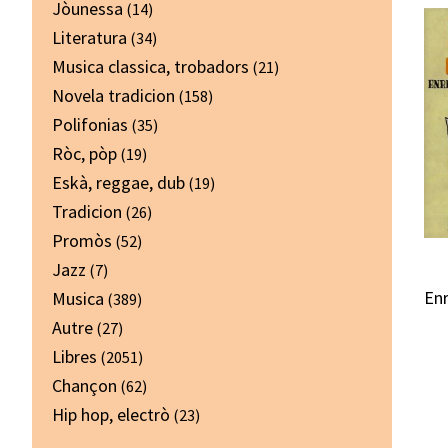
Jòunessa
(14)
Literatura
(34)
Musica classica, trobadors
(21)
Novela tradicion
(158)
Polifonias
(35)
Ròc, pòp
(19)
Eskà, reggae, dub
(19)
Tradicion
(26)
Promòs
(52)
Jazz
(7)
Enr
Musica
(389)
Autre
(27)
Libres
(2051)
Chançon
(62)
Hip hop, electrò
(23)