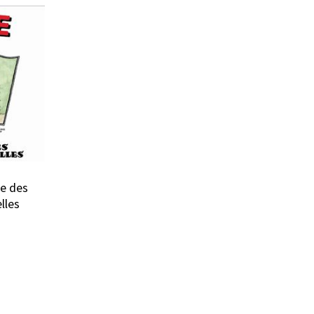
ie des
lles