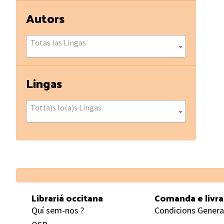
Autors
Totas las Lingas
Lingas
Tot(a)s lo(a)s Lingas
Footer
Librariá occitana
Comanda e livr
Quí sem-nos ?
Condicions Genera