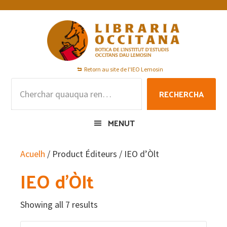
Skip
Skip
Skip
to
to
to
primary
main
footer
navigation
content
Retorn au site de l'IEO Lemosin
Rechercha
RECHERCHA
per
:
MENUT
Acuelh
/ Product Éditeurs / IEO d’Òlt
IEO d’Òlt
Showing all 7 results