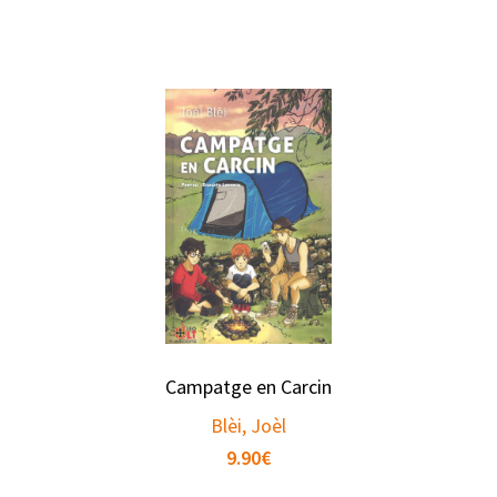
Campatge en Carcin
Blèi, Joèl
9.90
€