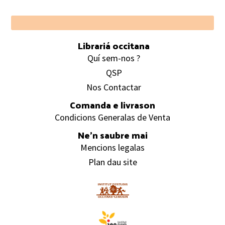
Footer
Librariá occitana
Quí sem-nos ?
QSP
Nos Contactar
Comanda e livrason
Condicions Generalas de Venta
Ne’n saubre mai
Mencions legalas
Plan dau site