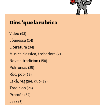
Primary
Dins ‘quela rubrica
Sidebar
Videò
(93)
Jòunessa
(14)
Literatura
(34)
Musica classica, trobadors
(21)
Novela tradicion
(158)
Polifonias
(35)
Ròc, pòp
(19)
Eskà, reggae, dub
(19)
Tradicion
(26)
Promòs
(52)
Jazz
(7)