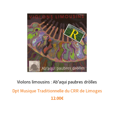
Violons limousins : Ab’aqui paubres dròlles
Dpt Musique Traditionnelle du CRR de Limoges
12.00
€