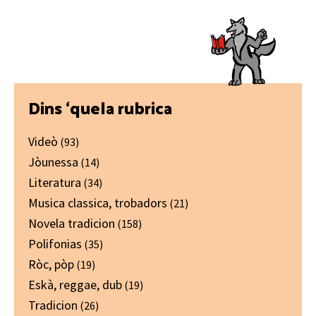
Primary
Dins ‘quela rubrica
Sidebar
Videò
(93)
Jòunessa
(14)
Literatura
(34)
Musica classica, trobadors
(21)
Novela tradicion
(158)
Polifonias
(35)
Ròc, pòp
(19)
Eskà, reggae, dub
(19)
Tradicion
(26)