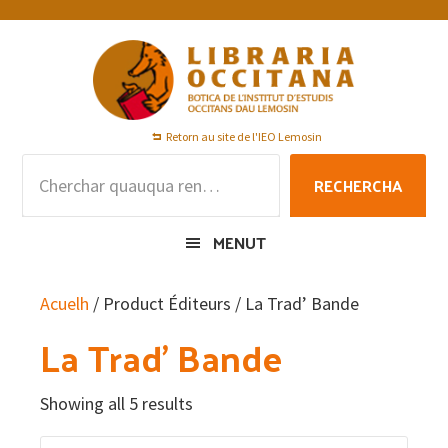
Skip
Skip
Skip
to
to
to
primary
main
footer
navigation
content
Retorn au site de l'IEO Lemosin
Rechercha
RECHERCHA
per
:
MENUT
Acuelh
/ Product Éditeurs / La Trad’ Bande
La Trad’ Bande
Showing all 5 results