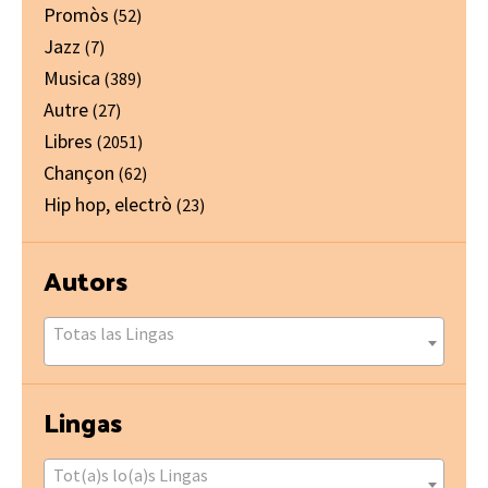
Promòs
(52)
Jazz
(7)
Musica
(389)
Autre
(27)
Libres
(2051)
Chançon
(62)
Hip hop, electrò
(23)
Autors
Totas las Lingas
Lingas
Tot(a)s lo(a)s Lingas