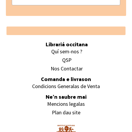
Footer
Librariá occitana
Quí sem-nos ?
QSP
Nos Contactar
Comanda e livrason
Condicions Generalas de Venta
Ne’n saubre mai
Mencions legalas
Plan dau site