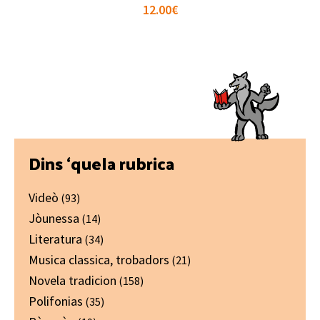
12.00
€
Primary
Dins ‘quela rubrica
Sidebar
Videò
(93)
Jòunessa
(14)
Literatura
(34)
Musica classica, trobadors
(21)
Novela tradicion
(158)
Polifonias
(35)