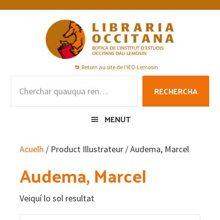
Skip
Skip
Skip
to
to
to
primary
main
footer
navigation
content
Retorn au site de l'IEO Lemosin
Rechercha
RECHERCHA
per
:
MENUT
Acuelh
/ Product Illustrateur / Audema, Marcel
Audema, Marcel
Veiquí lo sol resultat