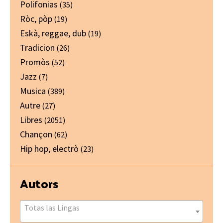
Polifonias
(35)
Ròc, pòp
(19)
Eskà, reggae, dub
(19)
Tradicion
(26)
Promòs
(52)
Jazz
(7)
Musica
(389)
Autre
(27)
Libres
(2051)
Chançon
(62)
Hip hop, electrò
(23)
Autors
Totas las Lingas