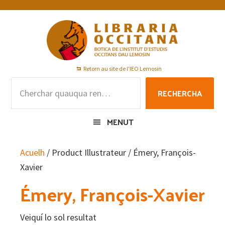
Skip
Skip
Skip
to
to
to
primary
main
footer
navigation
content
Retorn au site de l'IEO Lemosin
Rechercha
RECHERCHA
per
:
MENUT
Acuelh
/ Product Illustrateur / Émery, François-
Xavier
Émery, François-Xavier
Veiquí lo sol resultat