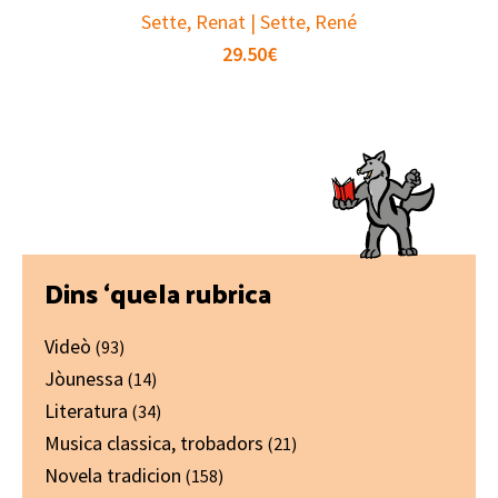
Sette, Renat | Sette, René
29.50
€
Primary
Dins ‘quela rubrica
Sidebar
Videò
(93)
Jòunessa
(14)
Literatura
(34)
Musica classica, trobadors
(21)
Novela tradicion
(158)