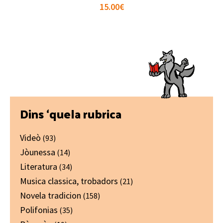
15.00
€
Primary
Dins ‘quela rubrica
Sidebar
Videò
(93)
Jòunessa
(14)
Literatura
(34)
Musica classica, trobadors
(21)
Novela tradicion
(158)
Polifonias
(35)