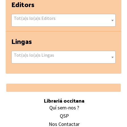
Editors
Tot(a)s lo(a)s Editors
Lingas
Tot(a)s lo(a)s Lingas
Footer
Librariá occitana
Quí sem-nos ?
QSP
Nos Contactar