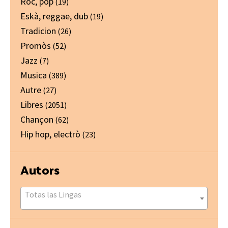
Ròc, pòp
(19)
Eskà, reggae, dub
(19)
Tradicion
(26)
Promòs
(52)
Jazz
(7)
Musica
(389)
Autre
(27)
Libres
(2051)
Chançon
(62)
Hip hop, electrò
(23)
Autors
Totas las Lingas