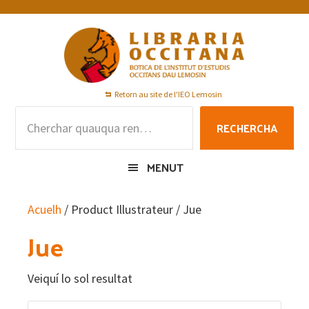
Skip
Skip
Skip
to
to
to
primary
main
footer
navigation
content
Retorn au site de l'IEO Lemosin
Rechercha
RECHERCHA
per
:
MENUT
Acuelh
/ Product Illustrateur / Jue
Jue
Veiquí lo sol resultat