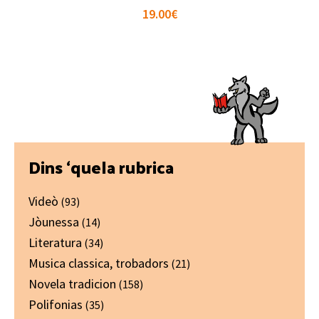
19.00
€
Primary
Dins ‘quela rubrica
Sidebar
Videò
(93)
Jòunessa
(14)
Literatura
(34)
Musica classica, trobadors
(21)
Novela tradicion
(158)
Polifonias
(35)