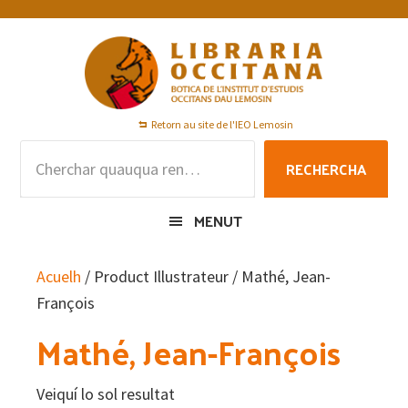
Skip
Skip
Skip
to
to
to
primary
main
footer
navigation
content
Retorn au site de l'IEO Lemosin
Rechercha
RECHERCHA
per
:
MENUT
Acuelh
/ Product Illustrateur / Mathé, Jean-
François
Mathé, Jean-François
Veiquí lo sol resultat