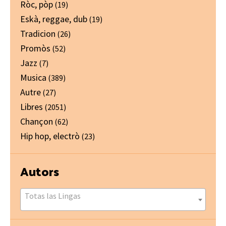
Ròc, pòp
(19)
Eskà, reggae, dub
(19)
Tradicion
(26)
Promòs
(52)
Jazz
(7)
Musica
(389)
Autre
(27)
Libres
(2051)
Chançon
(62)
Hip hop, electrò
(23)
Autors
Totas las Lingas