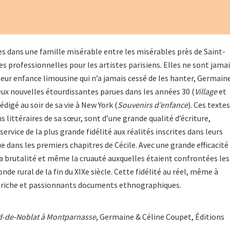
 dans une famille misérable entre les misérables près de Saint-
s professionnelles pour les artistes parisiens. Elles ne sont jama
 leur enfance limousine qui n’a jamais cessé de les hanter, Germain
deux nouvelles étourdissantes parues dans les années 30 (
Village
et
digé au soir de sa vie à New York (
Souvenirs d’enfance
). Ces textes
 littéraires de sa sœur, sont d’une grande qualité d’écriture,
ervice de la plus grande fidélité aux réalités inscrites dans leurs
 dans les premiers chapitres de Cécile. Avec une grande efficacité
 la brutalité et même la cruauté auxquelles étaient confrontées les
de rural de la fin du XIXe siècle. Cette fidélité au réel, même à
 de riche et passionnants documents ethnographiques.
rd-de-Noblat à Montparnasse
, Germaine & Céline Coupet, Éditions