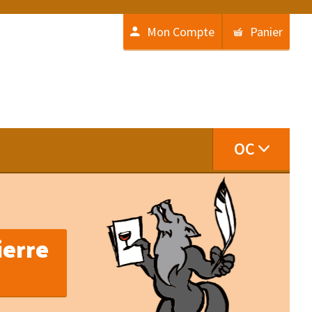
Mon Compte
Panier
OC
ierre