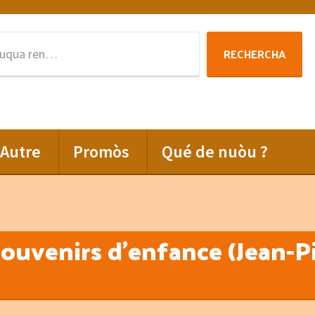
Rechercha
RECHERCHA
per
:
Autre
Promòs
Qué de nuòu ?
ouvenirs d’enfance (Jean-P