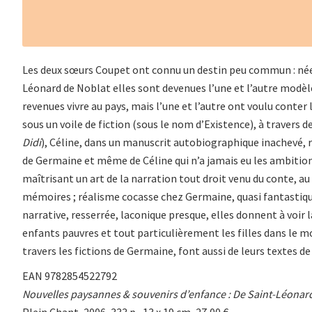
Les deux sœurs Coupet ont connu un destin peu commun : nées
Léonard de Noblat elles sont devenues l’une et l’autre modèle
revenues vivre au pays, mais l’une et l’autre ont voulu conter
sous un voile de fiction (sous le nom d’Existence), à travers 
Didi
), Céline, dans un manuscrit autobiographique inachevé, ré
de Germaine et même de Céline qui n’a jamais eu les ambitions
maîtrisant un art de la narration tout droit venu du conte, au s
mémoires ; réalisme cocasse chez Germaine, quasi fantastique
narrative, resserrée, laconique presque, elles donnent à voir
enfants pauvres et tout particulièrement les filles dans le mon
travers les fictions de Germaine, font aussi de leurs textes
EAN 9782854522792
Nouvelles paysannes & souvenirs d’enfance : De Saint-Léona