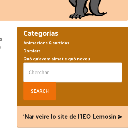
Primary
Categorias
Sidebar
is
Animacions & surtidas
e
Dorsiers
Quò qu’avem aimat e quò noveu
Search
for:
‘Nar veire lo site de l’IEO Lemosin