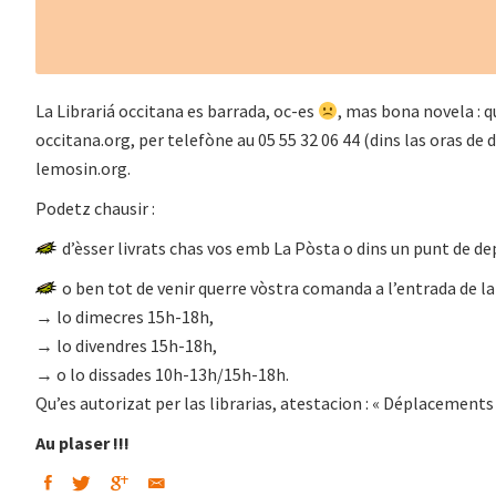
La Librariá occitana es barrada, oc-es
, mas bona novela : q
occitana.org, per telefòne au 05 55 32 06 44 (dins las oras de d
lemosin.org.
Podetz chausir :
d’èsser livrats chas vos emb La Pòsta o dins un punt de d
o ben tot de venir querre vòstra comanda a l’entrada de la l
→ lo dimecres 15h-18h,
→ lo divendres 15h-18h,
→ o lo dissades 10h-13h/15h-18h.
Qu’es autorizat per las librarias, atestacion : « Déplacements
Au plaser !!!