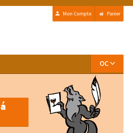
Mon Compte
Panier
OC
iá