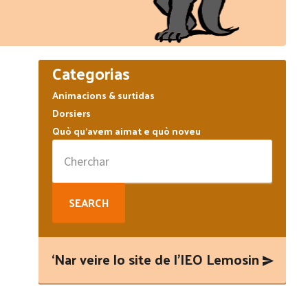
Primary
Categorias
Sidebar
Animacions & surtidas
Dorsiers
Quò qu’avem aimat e quò noveu
Search
for:
‘Nar veire lo site de l’IEO Lemosin