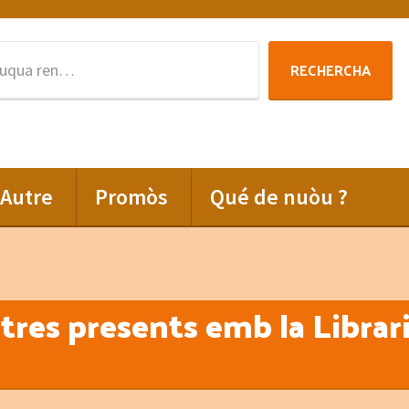
Rechercha
RECHERCHA
per
:
Autre
Promòs
Qué de nuòu ?
es presents emb la Librar