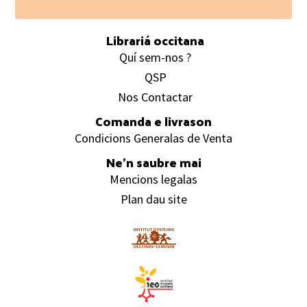
Footer
Librariá occitana
Quí sem-nos ?
QSP
Nos Contactar
Comanda e livrason
Condicions Generalas de Venta
Ne’n saubre mai
Mencions legalas
Plan dau site