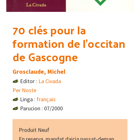
70 clés pour la
formation de l’occitan
de Gascogne
Grosclaude, Michel
Editor :
La Civada
Per Noste
Linga :
français
Parucion : 07/2000
Produit Neuf
En reserva, mandat daicia passat-deman