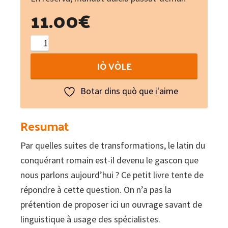
11.00
€
70
clés
IÒ VÒLE
pour
la
Botar dins quò que i'aime
formation
de
Resumat
l'occitan
Par quelles suites de transformations, le latin du
de
conquérant romain est-il devenu le gascon que
Gascogne
nous parlons aujourd’hui ? Ce petit livre tente de
quantity
répondre à cette question. On n’a pas la
prétention de proposer ici un ouvrage savant de
linguistique à usage des spécialistes.