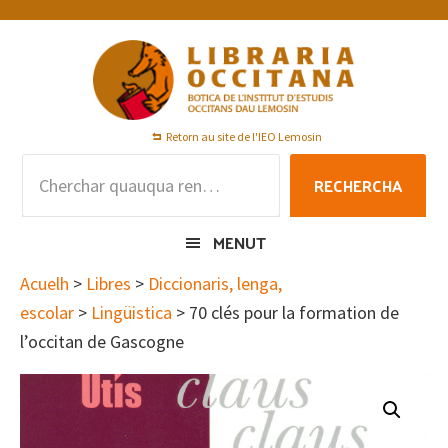
Skip
Skip
Skip
to
to
to
primary
main
footer
navigation
content
Retorn au site de l'IEO Lemosin
Rechercha
RECHERCHA
per
:
MENUT
Acuelh
>
Libres
>
Diccionaris, lenga,
escolar
>
Lingüistica
> 70 clés pour la formation de
l’occitan de Gascogne