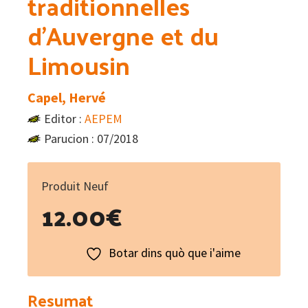
traditionnelles
d’Auvergne et du
Limousin
Capel, Hervé
Editor :
AEPEM
Parucion : 07/2018
Produit Neuf
12.00
€
Botar dins quò que i'aime
Resumat