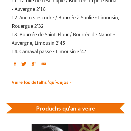
11. La fille de l’escloupié / Bourrée du père Bonal
• Auvergne 2’18
12. Anem s’escodre / Bourrée à Soulié • Limousin,
Rouergue 2’32
13. Bourrée de Saint-Flour / Bourrée de Nanot •
Auvergne, Limousin 2’45
14. Carnaval passe • Limousin 3’47
Veire los detalhs 'quí-dejos
Produchs qu'an a veire