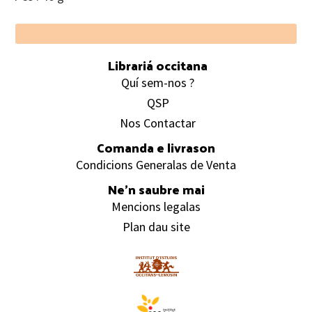
Footer
Librariá occitana
Quí sem-nos ?
QSP
Nos Contactar
Comanda e livrason
Condicions Generalas de Venta
Ne’n saubre mai
Mencions legalas
Plan dau site