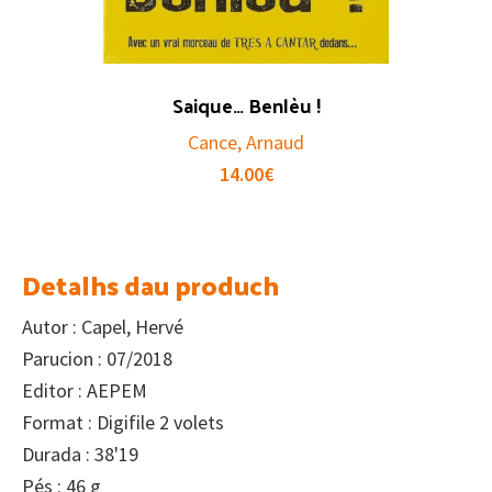
Saique… Benlèu !
Cance, Arnaud
14.00
€
Detalhs dau produch
Autor : Capel, Hervé
Parucion : 07/2018
Editor : AEPEM
Format : Digifile 2 volets
Durada : 38'19
Pés : 46 g