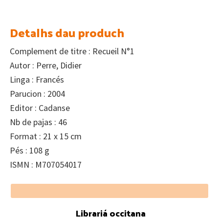
Detalhs dau produch
Complement de titre : Recueil N°1
Autor : Perre, Didier
Linga : Francés
Parucion : 2004
Editor : Cadanse
Nb de pajas : 46
Format : 21 x 15 cm
Pés : 108 g
ISMN : M707054017
Footer
Librariá occitana