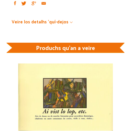
Veire los detalhs 'quí-dejos
Produchs qu'an a veire