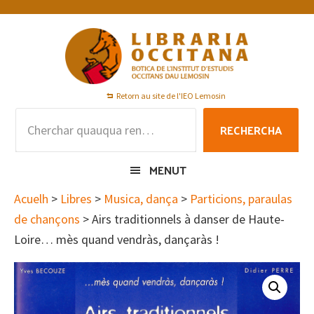
Skip
Skip
Skip
to
to
to
primary
main
footer
navigation
content
Retorn au site de l'IEO Lemosin
Rechercha
RECHERCHA
per
:
MENUT
Acuelh
>
Libres
>
Musica, dança
>
Particions, paraulas
de chançons
> Airs traditionnels à danser de Haute-
Loire… mès quand vendràs, dançaràs !