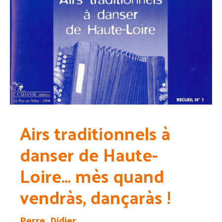
Airs traditionnels à
danser de Haute-
Loire… mès quand
vendràs, dançaràs !
Perre, Didier