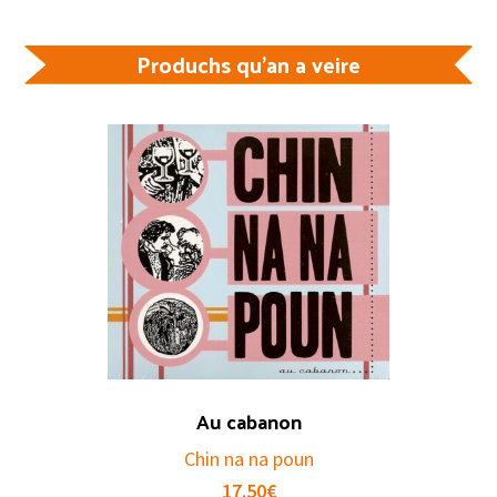
Produchs qu'an a veire
Au cabanon
Chin na na poun
17.50
€