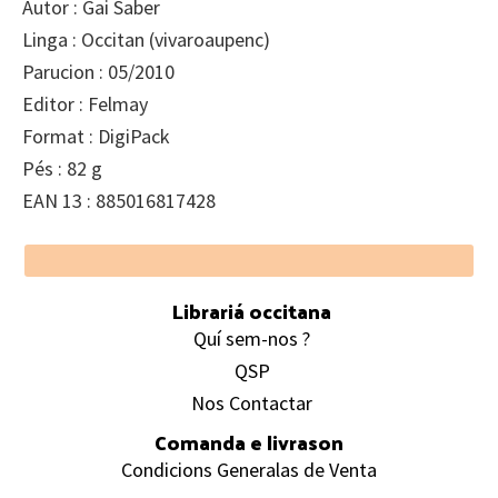
Autor : Gai Saber
Linga : Occitan (vivaroaupenc)
Parucion : 05/2010
Editor : Felmay
Format : DigiPack
Pés : 82 g
EAN 13 : 885016817428
Footer
Librariá occitana
Quí sem-nos ?
QSP
Nos Contactar
Comanda e livrason
Condicions Generalas de Venta