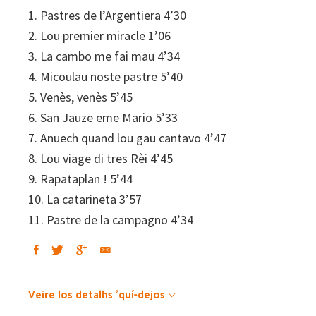
1. Pastres de l’Argentiera 4’30
en
2. Lou premier miracle 1’06
Occitania
3. La cambo me fai mau 4’34
quantity
4. Micoulau noste pastre 5’40
5. Venès, venès 5’45
6. San Jauze eme Mario 5’33
7. Anuech quand lou gau cantavo 4’47
8. Lou viage di tres Rèi 4’45
9. Rapataplan ! 5’44
10. La catarineta 3’57
11. Pastre de la campagno 4’34
Veire los detalhs 'quí-dejos