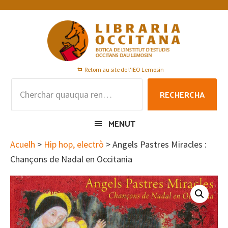
Skip
Skip
Skip
to
to
to
primary
main
footer
navigation
content
Retorn au site de l'IEO Lemosin
Rechercha
RECHERCHA
per
:
MENUT
Acuelh
>
Hip hop, electrò
> Angels Pastres Miracles :
Chançons de Nadal en Occitania