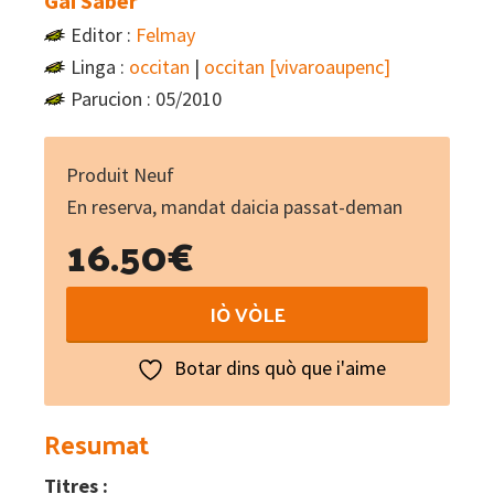
Gai Saber
Editor :
Felmay
Linga :
occitan
|
occitan [vivaroaupenc]
Parucion : 05/2010
Produit Neuf
En reserva, mandat daicia passat-deman
16.50
€
Angels
IÒ VÒLE
Pastres
Miracles
Botar dins quò que i'aime
:
Chançons
Resumat
de
Titres :
Nadal