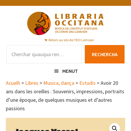
Skip
Skip
Skip
to
to
to
primary
main
footer
navigation
content
Retorn au site de l'IEO Lemosin
Rechercha
RECHERCHA
per
:
MENUT
Acuelh
>
Libres
>
Musica, dança
>
Estudis
> Avoir 20
ans dans les oreilles : Souvenirs, impressions, portraits
d’une époque, de quelques musiques et d’autres
passions