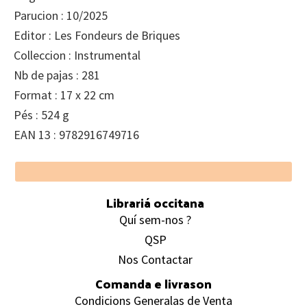
Parucion : 10/2025
Editor : Les Fondeurs de Briques
Colleccion : Instrumental
Nb de pajas : 281
Format : 17 x 22 cm
Pés : 524 g
EAN 13 : 9782916749716
Footer
Librariá occitana
Quí sem-nos ?
QSP
Nos Contactar
Comanda e livrason
Condicions Generalas de Venta