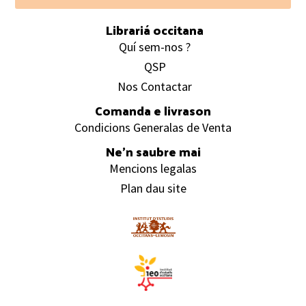
Footer
Librariá occitana
Quí sem-nos ?
QSP
Nos Contactar
Comanda e livrason
Condicions Generalas de Venta
Ne’n saubre mai
Mencions legalas
Plan dau site