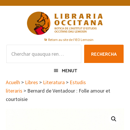
Skip
Skip
Skip
to
to
to
primary
main
footer
navigation
content
Retorn au site de l'IEO Lemosin
Rechercha
RECHERCHA
per
:
MENUT
Acuelh
>
Libres
>
Literatura
>
Estudis
literaris
> Bernard de Ventadour : Folle amour et
courtoisie