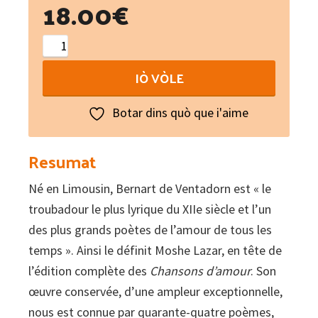
18.00
€
Bernard
de
IÒ VÒLE
Ventadour
:
Botar dins quò que i'aime
Folle
amour
Resumat
et
Né en Limousin, Bernart de Ventadorn est « le
courtoisie
troubadour le plus lyrique du XIIe siècle et l’un
quantity
des plus grands poètes de l’amour de tous les
temps ». Ainsi le définit Moshe Lazar, en tête de
l’édition complète des
Chansons d’amour
. Son
œuvre conservée, d’une ampleur exceptionnelle,
nous est connue par quarante-quatre poèmes,