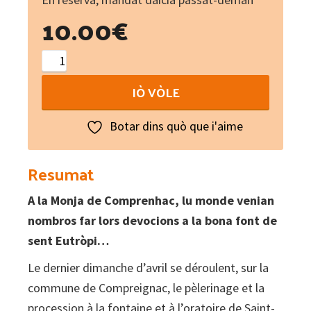
10.00
€
Devocions
a
IÒ VÒLE
sent
Eutròpi
Botar dins quò que i'aime
-
Dévotions
Resumat
à
A la Monja de Comprenhac, lu monde venian
saint
nombros far lors devocions a la bona font de
Eutrope
sent Eutròpi…
(En
Lemosin
Le dernier dimanche d’avril se déroulent, sur la
10)
commune de Compreignac, le pèlerinage et la
quantity
procession à la fontaine et à l’oratoire de Saint-