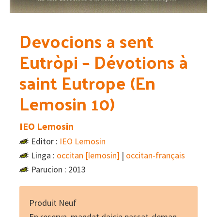
Devocions a sent
Eutròpi – Dévotions à
saint Eutrope (En
Lemosin 10)
IEO Lemosin
Editor :
IEO Lemosin
Linga :
occitan [lemosin]
|
occitan-français
Parucion : 2013
Produit Neuf
En reserva, mandat daicia passat-deman