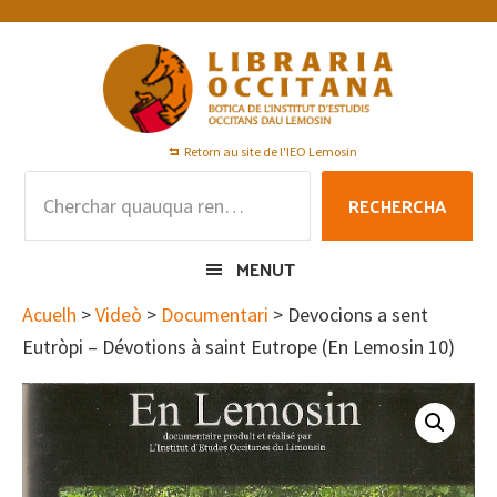
Skip
Skip
Skip
to
to
to
primary
main
footer
navigation
content
Retorn au site de l'IEO Lemosin
Rechercha
RECHERCHA
per
:
MENUT
Acuelh
>
Videò
>
Documentari
> Devocions a sent
Eutròpi – Dévotions à saint Eutrope (En Lemosin 10)