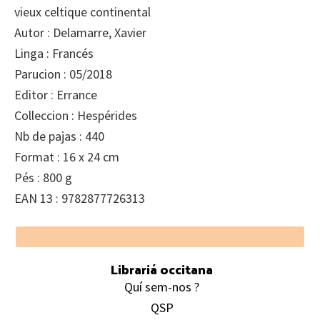
vieux celtique continental
Autor : Delamarre, Xavier
Linga : Francés
Parucion : 05/2018
Editor : Errance
Colleccion : Hespérides
Nb de pajas : 440
Format : 16 x 24 cm
Pés : 800 g
EAN 13 : 9782877726313
Footer
Librariá occitana
Quí sem-nos ?
QSP