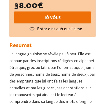
38.00
€
Dictionnaire
IÒ VÒLE
de
la
Botar dins quò que i'aime
langue
gauloise
Resumat
quantity
La langue gauloise se révèle peu à peu. Elle est
connue par des inscriptions rédigées en alphabet
étrusque, grec ou latin, par l’onomastique (noms
de personnes, noms de lieux, noms de dieux), par
des emprunts que lui ont faits les langues
actuelles et par les gloses, ces annotations sur
les manuscrits qui aidaient le lecteur à
comprendre dans sa langue des mots d’origine