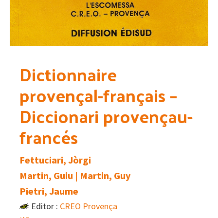
Dictionnaire
provençal-français –
Diccionari provençau-
francés
Fettuciari, Jòrgi
Martin, Guiu | Martin, Guy
Pietri, Jaume
Editor :
CREO Provença