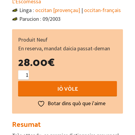
L'Escomessa
Linga :
occitan [provençau]
|
occitan-français
Parucion : 09/2003
Produit Neuf
En reserva, mandat daicia passat-deman
28.00
€
Dictionnaire
provençal-
IÒ VÒLE
français
-
Botar dins quò que i'aime
Diccionari
provençau-
Resumat
francés