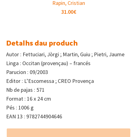
Rapin, Cristian
31.00
€
Detalhs dau produch
Autor : Fettuciari, Jòrgi ; Martin, Guiu ; Pietri, Jaume
Linga : Occitan (provençau) – francés
Parucion : 09/2003
Editor : L’Escomessa ; CREO Provença
Nb de pajas : 571
Format : 16 x 24 cm
Pés : 1006 g
EAN 13 : 9782744904646
Footer