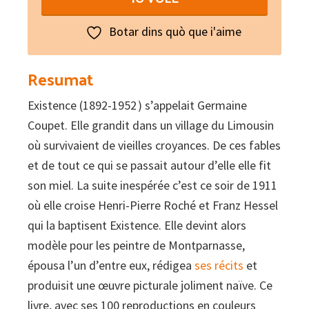
une
amie
Botar dins quò que i'aime
de
Jules
Resumat
et
Existence (1892-1952 ) s’appelait Germaine
Jim
Coupet. Elle grandit dans un village du Limousin
quantity
où survivaient de vieilles croyances. De ces fables
et de tout ce qui se passait autour d’elle elle fit
son miel. La suite inespérée c’est ce soir de 1911
où elle croise Henri-Pierre Roché et Franz Hessel
qui la baptisent Existence. Elle devint alors
modèle pour les peintre de Montparnasse,
épousa l’un d’entre eux, rédigea
ses récits
et
produisit une œuvre picturale joliment naïve. Ce
livre, avec ses 100 reproductions en couleurs