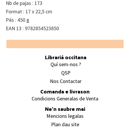
Nb de pajas : 173
Format : 17 x 22,5 cm
Pés : 450 g
EAN 13 : 9782854523850
Footer
Librariá occitana
Quí sem-nos ?
QSP
Nos Contactar
Comanda e livrason
Condicions Generalas de Venta
Ne’n saubre mai
Mencions legalas
Plan dau site