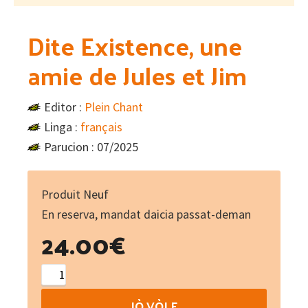
Dite Existence, une
amie de Jules et Jim
Editor :
Plein Chant
Linga :
français
Parucion : 07/2025
Produit Neuf
En reserva, mandat daicia passat-deman
24.00
€
Dite
Existence,
IÒ VÒLE