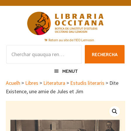
Skip
Skip
Skip
to
to
to
primary
main
footer
navigation
content
Retorn au site de l'IEO Lemosin
Rechercha
RECHERCHA
per
:
MENUT
Acuelh
>
Libres
>
Literatura
>
Estudis literaris
> Dite
Existence, une amie de Jules et Jim