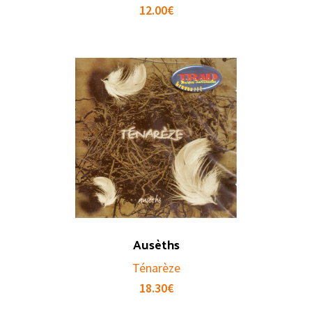
12.00
€
Ausèths
Ténarèze
18.30
€