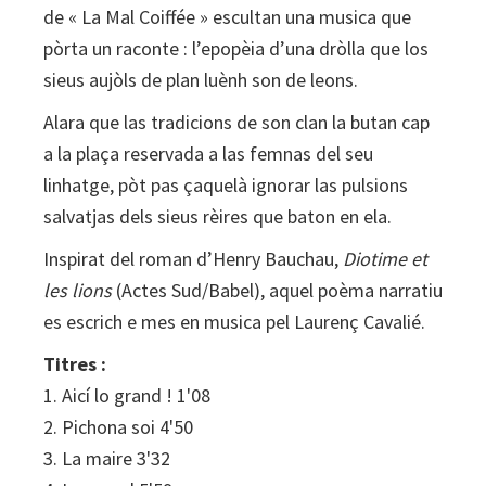
de « La Mal Coiffée » escultan una musica que
pòrta un raconte : l’epopèia d’una dròlla que los
sieus aujòls de plan luènh son de leons.
Alara que las tradicions de son clan la butan cap
a la plaça reservada a las femnas del seu
linhatge, pòt pas çaquelà ignorar las pulsions
salvatjas dels sieus rèires que baton en ela.
Inspirat del roman d’Henry Bauchau,
Diotime et
les lions
(Actes Sud/Babel), aquel poèma narratiu
es escrich e mes en musica pel Laurenç Cavalié.
Titres :
1. Aicí lo grand ! 1'08
2. Pichona soi 4'50
3. La maire 3'32