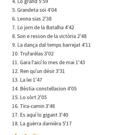
4. Lo grand 5'59
5. Grandeta soi 4'04
6. Leona sias 2'38
7. Lo jorn de la Batalha 4'42
8. Son e resson de la victòria 2'48
9. La dança dal temps barrejat 4'11
10. Trufarèlas 3'02
11. Gara l'aicí lo mes de mai 1'43
12. Ren qu'un désir 3'31
13. La lei 1'47
14. Bèstia-constellacion 4'05
15. Lo sòrt 2'05
16. Tira-camin 3'48
17. Es aquí lo gigant 3'40
18. La guèrra darnièra 5'17