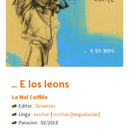
… E los leons
La Mal Coiffée
Editor :
Sirventès
Linga :
occitan
|
occitan [lengadocian]
Parucion : 02/2018