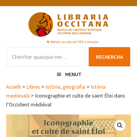
Skip
Skip
Skip
to
to
to
primary
main
footer
navigation
content
Retorn au site de l'IEO Lemosin
Rechercha
RECHERCHA
per
:
MENUT
Acuelh
>
Libres
>
Istòria, geografia
>
Istòria
medievala
> Iconographie et culte de saint Éloi dans
l’Occident médiéval