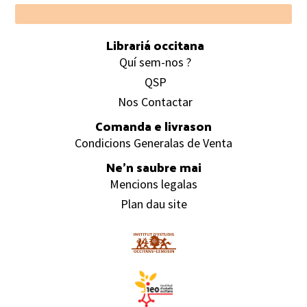
Footer
Librariá occitana
Quí sem-nos ?
QSP
Nos Contactar
Comanda e livrason
Condicions Generalas de Venta
Ne’n saubre mai
Mencions legalas
Plan dau site