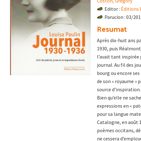
Coston, Grégory
Editor :
Éditions
Parucion : 03/20
Resumat
Après dix-huit ans p
1930, puis Réalmont,
l’avait tant inspirée
journal. Au fil des j
bourg ou encore ses a
de son « royaume » po
source d’inspiration.
Bien qu’elle ne sache
expressions en « pat
pour sa langue mater
Catalogne, en août 19
poèmes occitans, déb
ne cessera d’employe