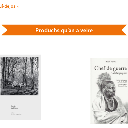
uí-dejos
Produchs qu'an a veire