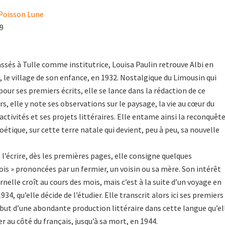
 Poisson Lune
19
assés à Tulle comme institutrice, Louisa Paulin retrouve Albi en
 le village de son enfance, en 1932. Nostalgique du Limousin qui
 pour ses premiers écrits, elle se lance dans la rédaction de ce
ours, elle y note ses observations sur le paysage, la vie au cœur du
ctivités et ses projets littéraires. Elle entame ainsi la reconquêt
étique, sur cette terre natale qui devient, peu à peu, sa nouvelle
 l’écrire, dès les premières pages, elle consigne quelques
ois » prononcées par un fermier, un voisin ou sa mère. Son intérêt
nelle croît au cours des mois, mais c’est à la suite d’un voyage en
34, qu’elle décide de l’étudier. Elle transcrit alors ici ses premiers
ut d’une abondante production littéraire dans cette langue qu’el
r au côté du français, jusqu’à sa mort, en 1944.