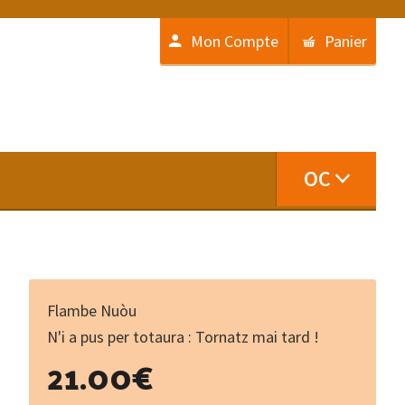
Mon Compte
Panier
OC
Flambe Nuòu
N'i a pus per totaura : Tornatz mai tard !
21.00
€