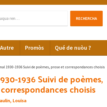
Rechercha
RECHERCHA
per
:
Autre
Promòs
Qué de nuòu ?
nal 1930-1936 Suivi de poèmes, prose et correspondances choisis
1930-1936 Suivi de poèmes,
 correspondances choisis
Paulin, Louisa