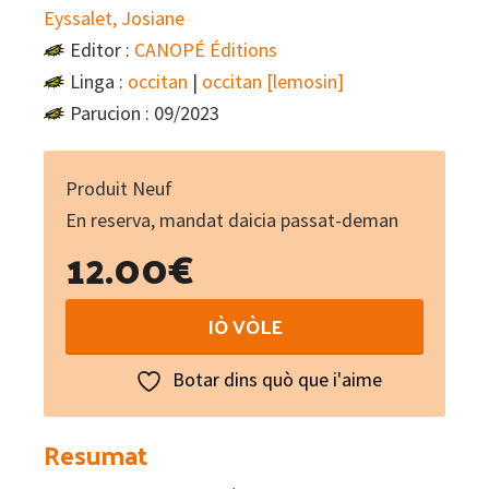
Eyssalet, Josiane
Editor :
CANOPÉ Éditions
Linga :
occitan
|
occitan [lemosin]
Parucion : 09/2023
Produit Neuf
En reserva, mandat daicia passat-deman
12.00
€
La
IÒ VÒLE
peira
que
Botar dins quò que i'aime
nada
(libre
Resumat
+