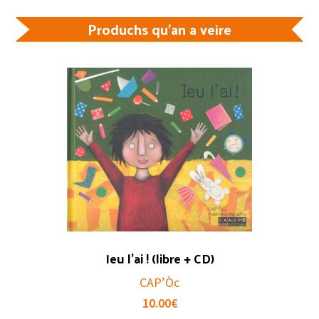
Produchs qu'an a veire
Ieu l’ai ! (libre + CD)
CAP’Òc
10.00
€