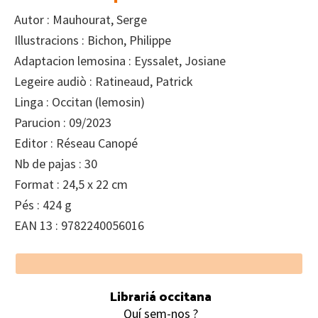
Autor : Mauhourat, Serge
Illustracions : Bichon, Philippe
Adaptacion lemosina : Eyssalet, Josiane
Legeire audiò : Ratineaud, Patrick
Linga : Occitan (lemosin)
Parucion : 09/2023
Editor : Réseau Canopé
Nb de pajas : 30
Format : 24,5 x 22 cm
Pés : 424 g
EAN 13 : 9782240056016
Footer
Librariá occitana
Quí sem-nos ?