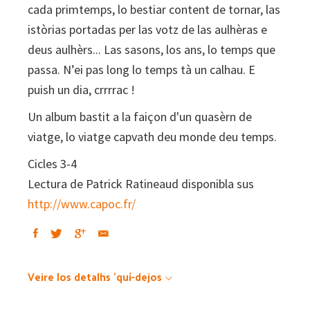
cada primtemps, lo bestiar content de tornar, las
istòrias portadas per las votz de las aulhèras e
deus aulhèrs... Las sasons, los ans, lo temps que
passa. N’ei pas long lo temps tà un calhau. E
puish un dia, crrrrac !
Un album bastit a la faiçon d'un quasèrn de
viatge, lo viatge capvath deu monde deu temps.
Cicles 3-4
Lectura de Patrick Ratineaud disponibla sus
http://www.capoc.fr/
Veire los detalhs 'quí-dejos