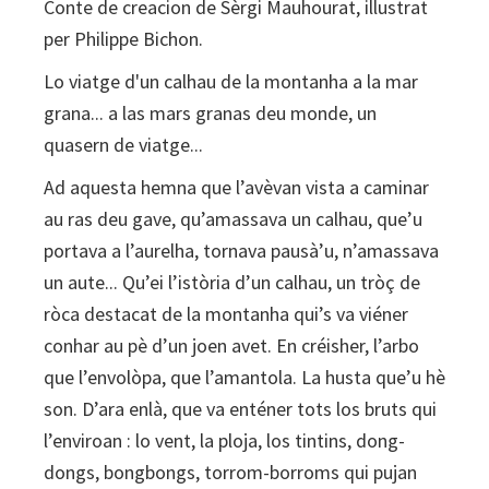
Conte de creacion de Sèrgi Mauhourat, illustrat
audiò)
per Philippe Bichon.
quantity
Lo viatge d'un calhau de la montanha a la mar
grana... a las mars granas deu monde, un
quasern de viatge...
Ad aquesta hemna que l’avèvan vista a caminar
au ras deu gave, qu’amassava un calhau, que’u
portava a l’aurelha, tornava pausà’u, n’amassava
un aute... Qu’ei l’istòria d’un calhau, un tròç de
ròca destacat de la montanha qui’s va viéner
conhar au pè d’un joen avet. En créisher, l’arbo
que l’envolòpa, que l’amantola. La husta que’u hè
son. D’ara enlà, que va enténer tots los bruts qui
l’enviroan : lo vent, la ploja, los tintins, dong-
dongs, bongbongs, torrom-borroms qui pujan