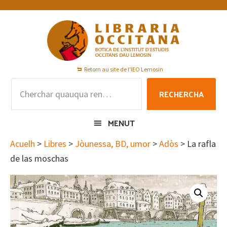
Skip
Skip
Skip
to
to
to
primary
main
footer
navigation
content
Retorn au site de l'IEO Lemosin
Rechercha
RECHERCHA
per
:
MENUT
Acuelh
>
Libres
>
Jòunessa, BD, umor
>
Adòs
> La rafla
de las moschas