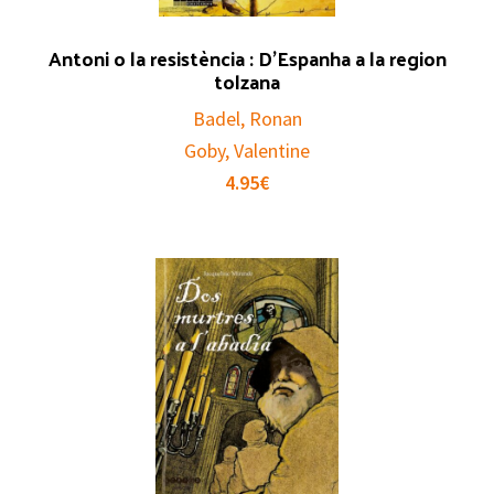
Antoni o la resistència : D’Espanha a la region
tolzana
Badel, Ronan
Goby, Valentine
4.95
€