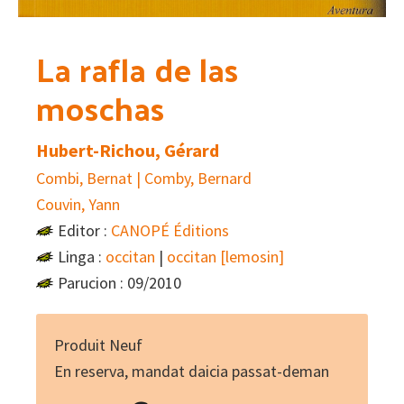
La rafla de las
moschas
Hubert-Richou, Gérard
Combi, Bernat | Comby, Bernard
Couvin, Yann
Editor :
CANOPÉ Éditions
Linga :
occitan
|
occitan [lemosin]
Parucion : 09/2010
Produit Neuf
En reserva, mandat daicia passat-deman