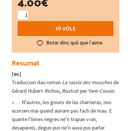
4.00
€
La
rafla
IÒ VÒLE
de
las
Botar dins quò que i'aime
moschas
quantity
Resumat
[oc]
Traduccion dau roman
La razzia des mouches
de
Gérard Hubert-Richou, illustrat per Yann Couvin.
« … N’autres, los goiats de las charrieras, nos
acorsen mai quand auriam pas fach de mau. E
quante l’òmes negres ne’n trapan v-un,
desapareis, degun pus ne’n auva pus parlar.