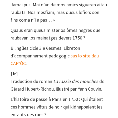
Jamai pus. Mai d’un de mos amics sigueren aitau
raubats. Nos mesfiam, mas queus lefiers son
fins coma n’i a pas… »
Quaus eran queus misterios òmes negres que
raubavan los mainatges devers 1750 ?
Bilingües cicle 3 e 6esmes. Libreton
d’acompanhament pedagogic
sus lo site dau
CAP’ÒC
.
[fr]
Traduction du roman
La razzia des mouches
de
Gérard Hubert-Richou, illustré par Yann Couvin.
L’histoire de passe à Paris en 1750 : Qui étaient
ces hommes vêtus de noir qui kidnappaient les
enfants des rues ?