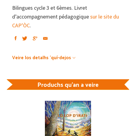
Bilingues cycle 3 et 6èmes. Livret
d’accompagnement pédagogique
sur le site du
CAP’ÒC
.
Veire los detalhs 'quí-dejos
Produchs qu'an a veire