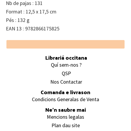
Nb de pajas : 131
Format : 12,5 x 17,5 cm
Pés : 132 g
EAN 13 : 9782866175825
Footer
Librariá occitana
Quí sem-nos ?
QSP
Nos Contactar
Comanda e livrason
Condicions Generalas de Venta
Ne’n saubre mai
Mencions legalas
Plan dau site