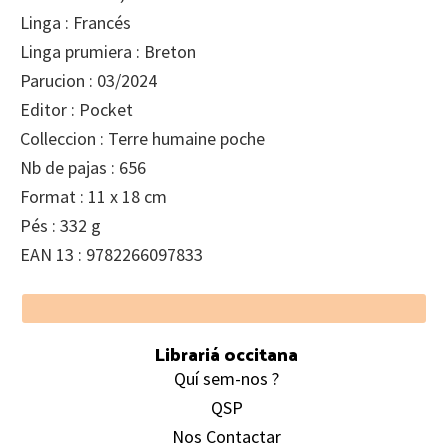
Linga : Francés
Linga prumiera : Breton
Parucion : 03/2024
Editor : Pocket
Colleccion : Terre humaine poche
Nb de pajas : 656
Format : 11 x 18 cm
Pés : 332 g
EAN 13 : 9782266097833
Footer
Librariá occitana
Quí sem-nos ?
QSP
Nos Contactar