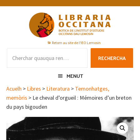
Skip
Skip
Skip
to
to
to
primary
main
footer
navigation
content
Retorn au site de l'IEO Lemosin
Rechercha
RECHERCHA
per
:
MENUT
Acuelh
>
Libres
>
Literatura
>
Temonhatges,
memòris
> Le cheval d’orgueil : Mémoires d’un breton
du pays bigouden