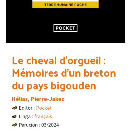
Le cheval d’orgueil :
Mémoires d’un breton
du pays bigouden
Hélias, Pierre-Jakez
Editor :
Pocket
Linga :
français
Parucion : 03/2024