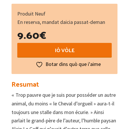
Produit Neuf
En reserva, mandat daicia passat-deman
9.60
€
Le
IÒ VÒLE
cheval
d'orgueil
Botar dins quò que i'aime
:
Mémoires
Resumat
d'un
Trop pauvre que je suis pour posséder un autre
«
breton
animal, du moins
le Cheval d’orgueil » aura-t-il
«
du
toujours une stalle dans mon écurie. » Ainsi
pays
parlait le grand-père de l’auteur, l’humble paysan
bigouden
Alain Le Goff qui n’avait d’autre terre que celle