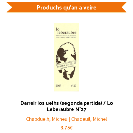
Produchs qu'an a veire
Darreir los uelhs (segonda partida) / Lo
Leberaubre N°27
Chapduelh, Micheu | Chadeuil, Michel
3.75
€