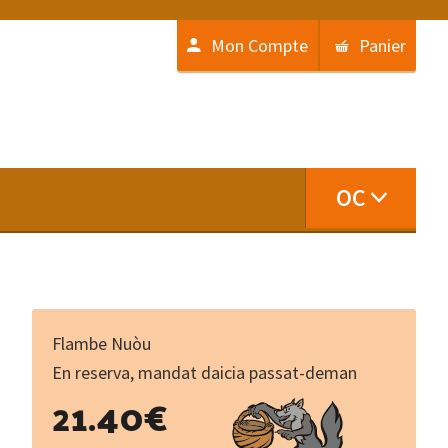
Mon Compte
Panier
OC
Flambe Nuòu
En reserva, mandat daicia passat-deman
Le
21.40
€
Coq
et