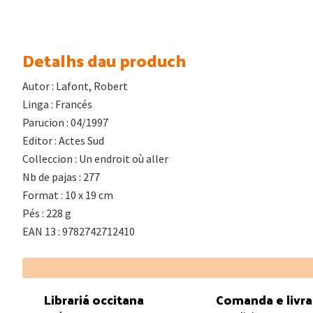
Detalhs dau produch
Autor : Lafont, Robert
Linga : Francés
Parucion : 04/1997
Editor : Actes Sud
Colleccion : Un endroit où aller
Nb de pajas : 277
Format : 10 x 19 cm
Pés : 228 g
EAN 13 : 9782742712410
Footer
Librariá occitana
Comanda e livr