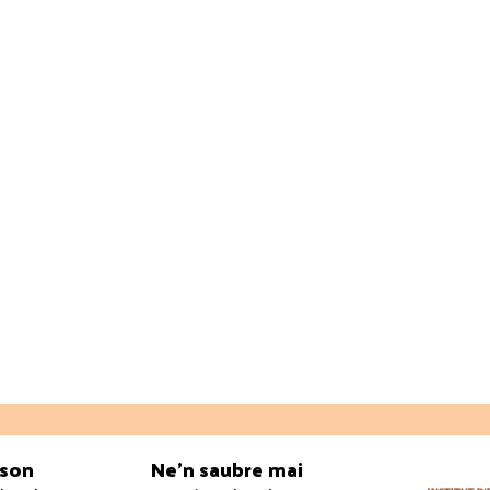
ason
Ne’n saubre mai