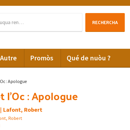
Rechercha
RECHERCHA
per
:
Autre
Promòs
Qué de nuòu ?
’Oc : Apologue
t l’Oc : Apologue
| Lafont, Robert
ont, Robert
d