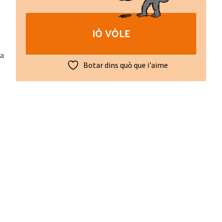
l'Oc
:
IÒ VÒLE
Apologue
quantity
la
Botar dins quò que i'aime