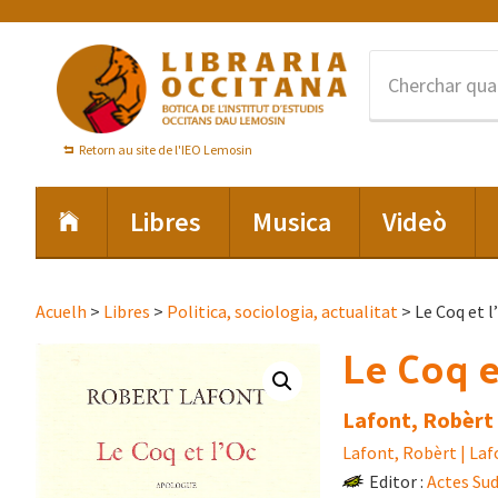
Skip
Skip
Skip
to
to
to
primary
main
footer
navigation
content
Retorn au site de l'IEO Lemosin
Libres
Musica
Videò
Acuelh
>
Libres
>
Politica, sociologia, actualitat
> Le Coq et l
Le Coq e
Lafont, Robèrt 
Lafont, Robèrt | Laf
Editor :
Actes Su