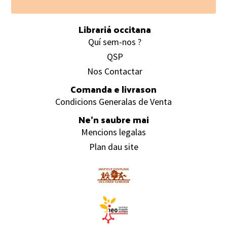
Footer
Librariá occitana
Quí sem-nos ?
QSP
Nos Contactar
Comanda e livrason
Condicions Generalas de Venta
Ne’n saubre mai
Mencions legalas
Plan dau site