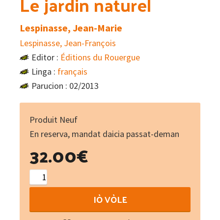
Le jardin naturel
Lespinasse, Jean-Marie
Lespinasse, Jean-François
Editor :
Éditions du Rouergue
Linga :
français
Parucion : 02/2013
Produit Neuf
En reserva, mandat daicia passat-deman
32.00
€
Le
jardin
IÒ VÒLE
naturel
quantity