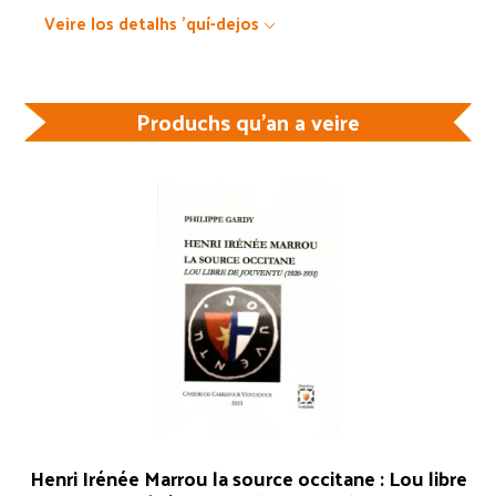
quantity
Veire los detalhs 'quí-dejos
Produchs qu'an a veire
Henri Irénée Marrou la source occitane : Lou libre