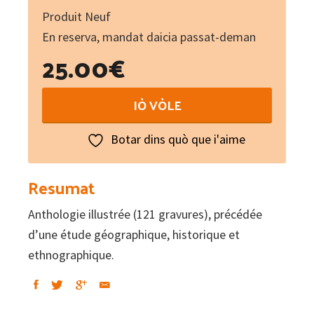
Produit Neuf
En reserva, mandat daicia passat-deman
25.00
€
Le
IÒ VÒLE
Limousin
et
Botar dins quò que i'aime
la
Marche
Resumat
:
Anthologie illustrée (121 gravures), précédée
Anthologie
d’une étude géographique, historique et
illustrée
ethnographique.
/
Lemouzi
N°146