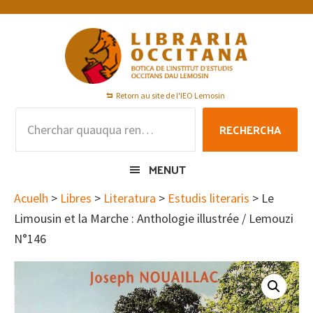
Skip
Skip
Skip
to
to
to
primary
main
footer
navigation
content
Retorn au site de l'IEO Lemosin
Rechercha
RECHERCHA
per
:
MENUT
Acuelh
>
Libres
>
Literatura
>
Estudis literaris
> Le
Limousin et la Marche : Anthologie illustrée / Lemouzi
N°146