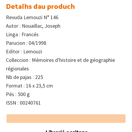
Detalhs dau produch
Revuda Lemouzi N° 146
Autor : Nouaillac, Joseph
Linga : Francés
Parucion : 04/1998
Editor : Lemouzi
Colleccion : Mémoires d'histoire et de géographie
régionales
Nb de pajas : 225
Format : 16 x 23,5 cm
Pés : 500 g
ISSN : 00240761
Footer
Librariá occitana