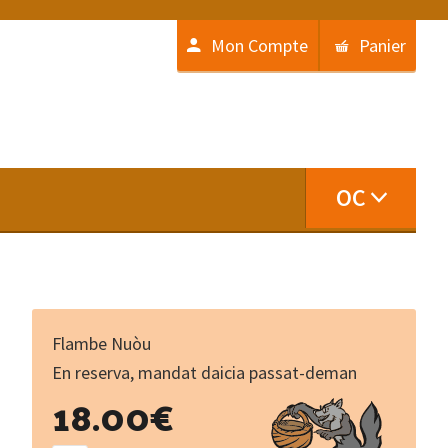
Mon Compte
Panier
OC
Flambe Nuòu
En reserva, mandat daicia passat-deman
Le
18.00
€
testament
de