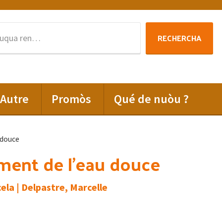
Rechercha
RECHERCHA
per
:
Autre
Promòs
Qué de nuòu ?
 douce
ment de l’eau douce
ela | Delpastre, Marcelle