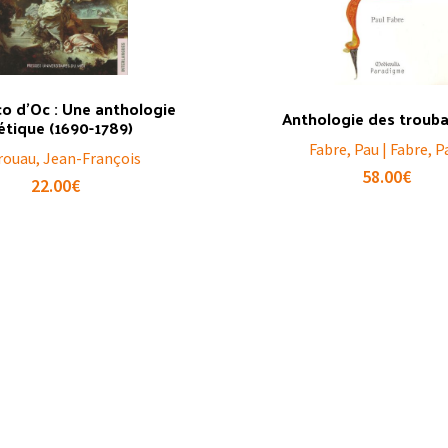
o d’Oc : Une anthologie
Anthologie des troub
étique (1690-1789)
Fabre, Pau | Fabre, P
rouau, Jean-François
58.00
€
22.00
€