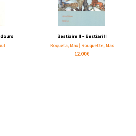
adours
Bestiaire II – Bestiari II
aul
Roqueta, Max | Rouquette, Max
12.00
€