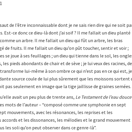
01
saut de l’être inconnaissable dont je ne sais rien dire qui ne soit pa
Est-ce donc ce dieu-là dont j’ai soif ? Il me fallait un dieu planté
comme un arbre. Il me fallait un dieu qui fût un arbre, les bras
 de fruits. Il me fallait un dieu qu’on pût toucher, sentir et voir ;
es se joue à ses feuillages ; un dieu qui tienne dans le sol, les ongle
 les pieds abondants de chair et de sève ; je lui veux des racines, de
il transforme lui-même à son ombre ce qui n’est pas en ce qui est, je
ante source coule de lui plus sûrement que les moissons sortent 
soit pas seulement en image que la tige jaillisse de graines semées.
qu’elle avait un peu plus de trente ans,
Le Testament de l’eau douce
pres mots de l’auteur – “composé comme une symphonie en sept
sept mouvements, avec les résonances, les reprises et les
s accords et les dissonances, les mélodies et le grand mouvement
us les soli qu’on peut observer dans ce genre-là”.