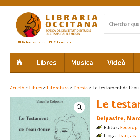
Skip
Skip
Skip
to
to
to
primary
main
footer
navigation
content
Retorn au site de l'IEO Lemosin
Libres
Musica
Videò
Acuelh
>
Libres
>
Literatura
>
Poesia
> Le testament de l’eau
Le testa
Delpastre, Marc
Editor :
Fédérop
Linga :
français