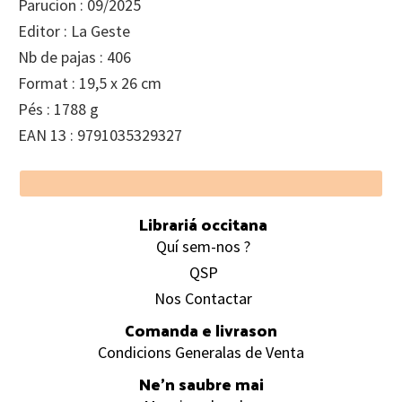
Parucion : 09/2025
Editor : La Geste
Nb de pajas : 406
Format : 19,5 x 26 cm
Pés : 1788 g
EAN 13 : 9791035329327
Footer
Librariá occitana
Quí sem-nos ?
QSP
Nos Contactar
Comanda e livrason
Condicions Generalas de Venta
Ne’n saubre mai