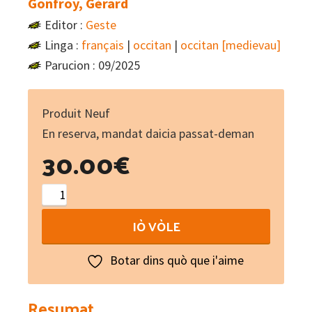
Gonfroy, Gérard
Editor :
Geste
Linga :
français
|
occitan
|
occitan [medievau]
Parucion : 09/2025
Produit Neuf
En reserva, mandat daicia passat-deman
30.00
€
Les
troubadours
IÒ VÒLE
périgourdins
quantity
Botar dins quò que i'aime
Resumat