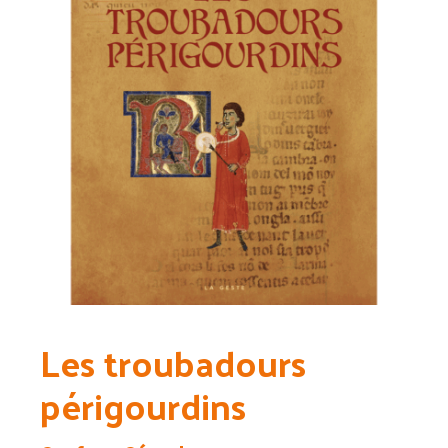
Les troubadours
périgourdins