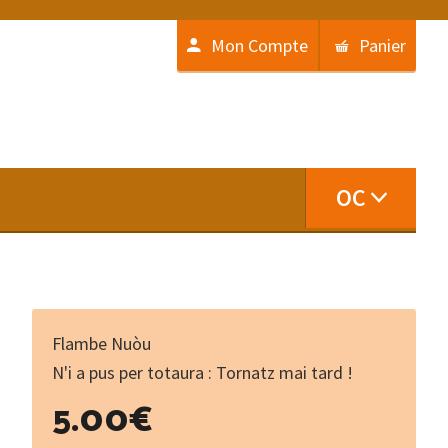
Mon Compte
Panier
OC
Flambe Nuòu
N'i a pus per totaura : Tornatz mai tard !
5.00
€