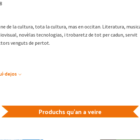
18
ne de la cultura, tota la cultura, mas en occitan. Literatura, music
iovisual, novèlas tecnologias, i trobaretz de tot per cadun, servit
ctors venguts de pertot.
uí-dejos
Produchs qu'an a veire