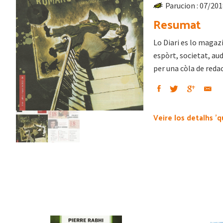
Parucion : 07/20
Resumat
Lo Diari es lo magazi
espòrt, societat, aud
per una còla de reda
Veire los detalhs 'q