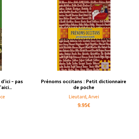
d’ici – pas
Prénoms occitans : Petit dictionnaire
’aici…
de poche
nce
Lieutard, Arvei
9.95
€