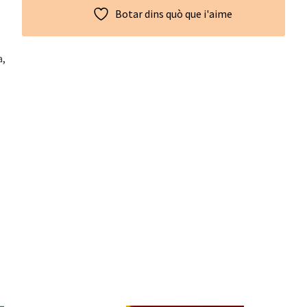
Botar dins quò que i'aime
a,