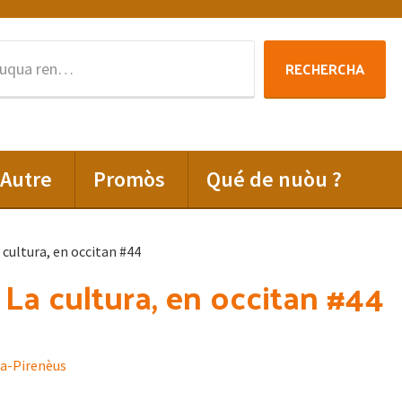
Rechercha
RECHERCHA
per
:
Autre
Promòs
Qué de nuòu ?
a cultura, en occitan #44
: La cultura, en occitan #44
ia-Pirenèus