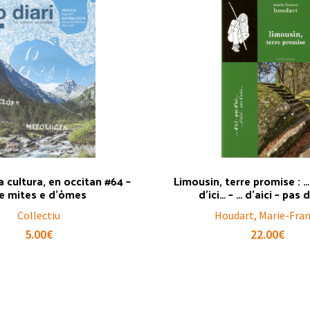
La cultura, en occitan #64 –
Limousin, terre promise : … 
e mites e d’òmes
d’ici… – … d’aici – pas d
Collectiu
Houdart, Marie-Fra
5.00
€
22.00
€