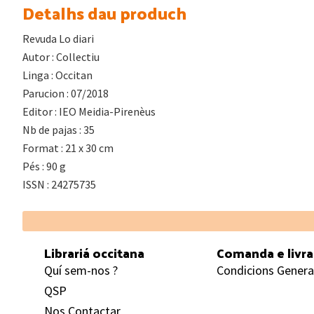
Detalhs dau produch
Revuda Lo diari
Autor : Collectiu
Linga : Occitan
Parucion : 07/2018
Editor : IEO Meidia-Pirenèus
Nb de pajas : 35
Format : 21 x 30 cm
Pés : 90 g
ISSN : 24275735
Footer
Librariá occitana
Comanda e livr
Quí sem-nos ?
Condicions Genera
QSP
Nos Contactar