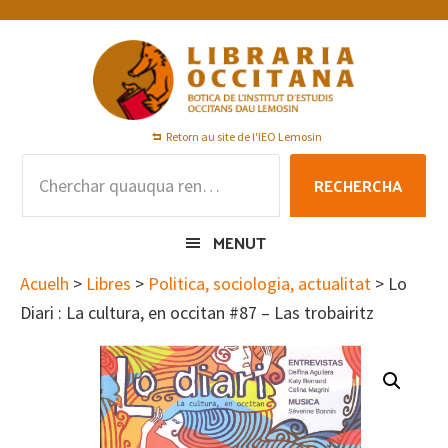
Skip
Skip
Skip
to
to
to
primary
main
footer
navigation
content
Retorn au site de l'IEO Lemosin
Rechercha
RECHERCHA
per
:
MENUT
Acuelh
>
Libres
>
Politica, sociologia, actualitat
> Lo
Diari : La cultura, en occitan #87 – Las trobairitz