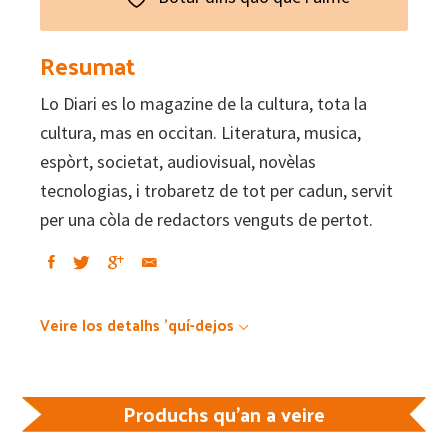
La
cultura,
Resumat
en
Lo Diari es lo magazine de la cultura, tota la
occitan
cultura, mas en occitan. Literatura, musica,
#87
espòrt, societat, audiovisual, novèlas
–
tecnologias, i trobaretz de tot per cadun, servit
Las
per una còla de redactors venguts de pertot.
trobairitz
quantity
Veire los detalhs 'quí-dejos
Produchs qu'an a veire