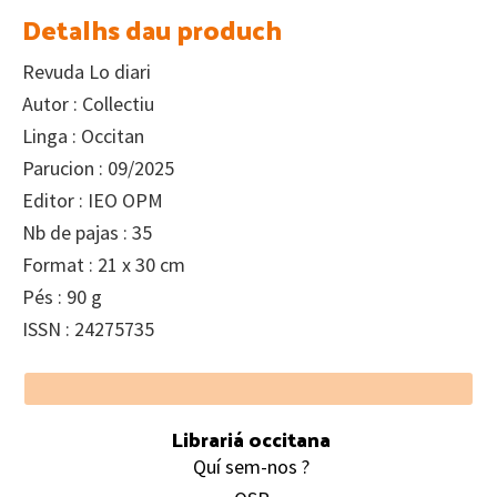
Detalhs dau produch
Revuda Lo diari
Autor : Collectiu
Linga : Occitan
Parucion : 09/2025
Editor : IEO OPM
Nb de pajas : 35
Format : 21 x 30 cm
Pés : 90 g
ISSN : 24275735
Footer
Librariá occitana
Quí sem-nos ?