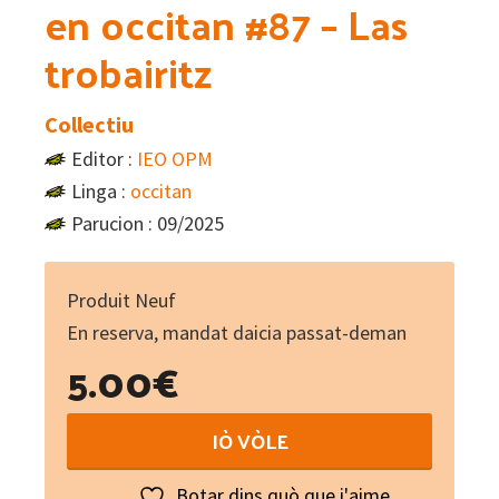
en occitan #87 – Las
trobairitz
Collectiu
Editor :
IEO OPM
Linga :
occitan
Parucion : 09/2025
Produit Neuf
En reserva, mandat daicia passat-deman
5.00
€
Lo
IÒ VÒLE
Diari
:
Botar dins quò que i'aime