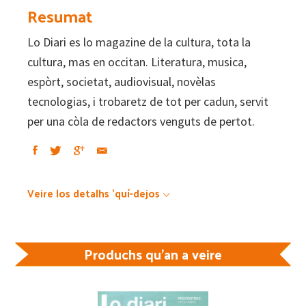
cultura,
Resumat
en
Lo Diari es lo magazine de la cultura, tota la
occitan
cultura, mas en occitan. Literatura, musica,
#89
espòrt, societat, audiovisual, novèlas
–
tecnologias, i trobaretz de tot per cadun, servit
Pau
per una còla de redactors venguts de pertot.
quantity
Veire los detalhs 'quí-dejos
Produchs qu'an a veire