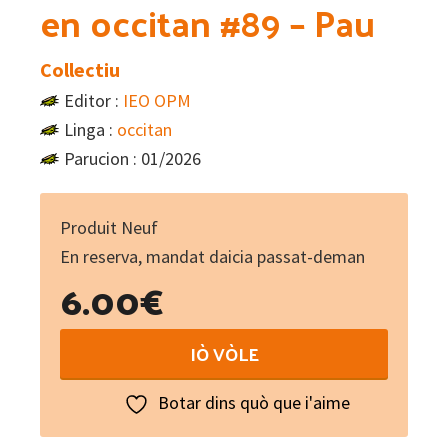
en occitan #89 – Pau
Collectiu
Editor :
IEO OPM
Linga :
occitan
Parucion : 01/2026
Produit Neuf
En reserva, mandat daicia passat-deman
6.00
€
Lo
IÒ VÒLE
Diari
:
Botar dins quò que i'aime
La