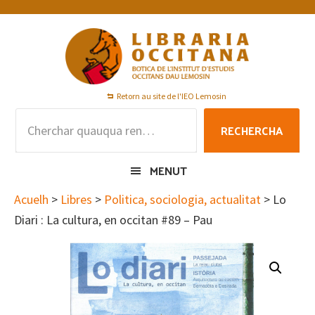
Skip
Skip
Skip
to
to
to
primary
main
footer
navigation
content
Retorn au site de l'IEO Lemosin
Rechercha
RECHERCHA
per
:
MENUT
Acuelh
>
Libres
>
Politica, sociologia, actualitat
> Lo
Diari : La cultura, en occitan #89 – Pau