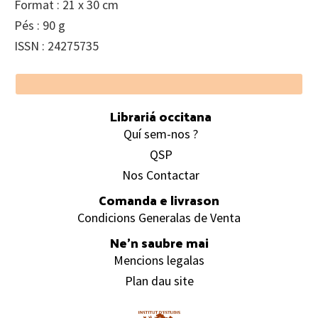
Format : 21 x 30 cm
Pés : 90 g
ISSN : 24275735
Footer
Librariá occitana
Quí sem-nos ?
QSP
Nos Contactar
Comanda e livrason
Condicions Generalas de Venta
Ne’n saubre mai
Mencions legalas
Plan dau site