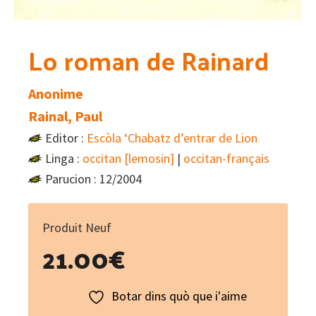
Lo roman de Rainard
Anonime
Rainal, Paul
Editor :
Escòla ‘Chabatz d’entrar de Lion
Linga :
occitan [lemosin]
|
occitan-français
Parucion : 12/2004
Produit Neuf
21.00
€
Botar dins quò que i'aime