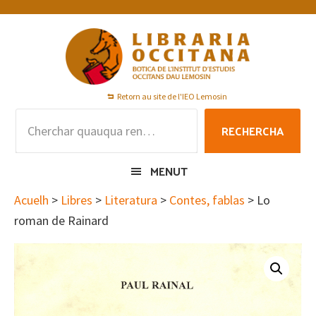
Skip
Skip
Skip
to
to
to
primary
main
footer
navigation
content
Retorn au site de l'IEO Lemosin
Rechercha
RECHERCHA
per
:
MENUT
Acuelh
>
Libres
>
Literatura
>
Contes, fablas
> Lo
roman de Rainard