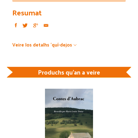
Resumat
Veire los detalhs 'quí-dejos
Produchs qu'an a veire