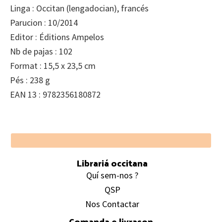
Linga : Occitan (lengadocian), francés
Parucion : 10/2014
Editor : Éditions Ampelos
Nb de pajas : 102
Format : 15,5 x 23,5 cm
Pés : 238 g
EAN 13 : 9782356180872
Footer
Librariá occitana
Quí sem-nos ?
QSP
Nos Contactar
Comanda e livrason