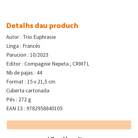
Detalhs dau produch
Autor : Trio Euphrasie
Linga : Francés
Parucion : 10/2023
Editor : Compagnie Nepeta ; CRMTL
Nb de pajas : 44
Format : 15 x 21,5 cm
Cuberta cartonada
Pés : 272 g
EAN 13 : 9782958840105
Footer