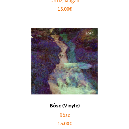
Urroz, Magalí
15.00
€
Bòsc (Vinyle)
Bòsc
15.00
€