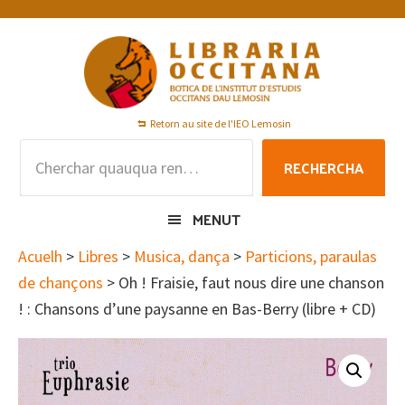
Skip
Skip
Skip
to
to
to
primary
main
footer
navigation
content
Retorn au site de l'IEO Lemosin
Rechercha
RECHERCHA
per
:
MENUT
Acuelh
>
Libres
>
Musica, dança
>
Particions, paraulas
de chançons
> Oh ! Fraisie, faut nous dire une chanson
! : Chansons d’une paysanne en Bas-Berry (libre + CD)