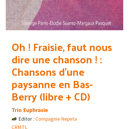
Oh ! Fraisie, faut nous
dire une chanson ! :
Chansons d’une
paysanne en Bas-
Berry (libre + CD)
Trio Euphrasie
Editor :
Compagnie Nepeta
CRMTL