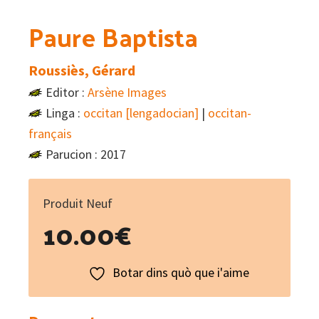
Paure Baptista
Roussiès, Gérard
Editor :
Arsène Images
Linga :
occitan [lengadocian]
|
occitan-
français
Parucion : 2017
Produit Neuf
10.00
€
Botar dins quò que i'aime