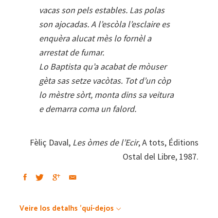
vacas son pels estables. Las polas
son ajocadas. A l’escòla l’esclaire es
enquèra alucat mès lo fornèl a
arrestat de fumar.
Lo Baptista qu’a acabat de mòuser
gèta sas setze vacòtas. Tot d’un còp
lo mèstre sòrt, monta dins sa veitura
e demarra coma un falord.
Fèliç Daval,
Les òmes de l’Ecir
, A tots, Éditions
Ostal del Libre, 1987.
Veire los detalhs 'quí-dejos