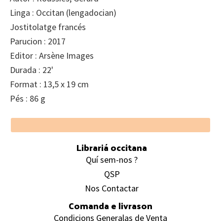
Linga : Occitan (lengadocian)
Jostitolatge francés
Parucion : 2017
Editor : Arsène Images
Durada : 22'
Format : 13,5 x 19 cm
Pés : 86 g
Footer
Librariá occitana
Quí sem-nos ?
QSP
Nos Contactar
Comanda e livrason
Condicions Generalas de Venta