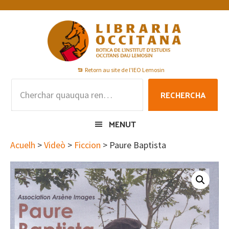
Skip
Skip
Skip
to
to
to
primary
main
footer
navigation
content
Retorn au site de l'IEO Lemosin
Rechercha
RECHERCHA
per
:
MENUT
Acuelh
>
Videò
>
Ficcion
> Paure Baptista