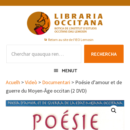
Skip
Skip
Skip
to
to
to
primary
main
footer
navigation
content
Retorn au site de l'IEO Lemosin
Rechercha
RECHERCHA
per
:
MENUT
Acuelh
>
Videò
>
Documentari
> Poésie d’amour et de
guerre du Moyen-Âge occitan (2 DVD)