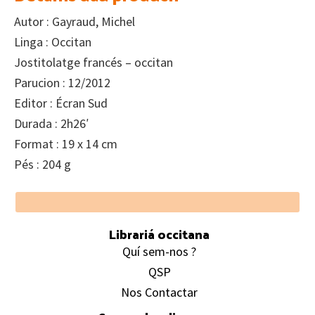
Autor : Gayraud, Michel
Linga : Occitan
Jostitolatge francés – occitan
Parucion : 12/2012
Editor : Écran Sud
Durada : 2h26′
Format : 19 x 14 cm
Pés : 204 g
Footer
Librariá occitana
Quí sem-nos ?
QSP
Nos Contactar