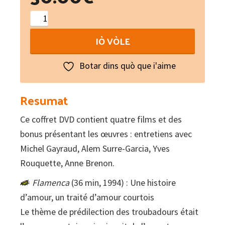
Poésie
d'amour
IÒ VÒLE
et
de
Botar dins quò que i'aime
guerre
du
Resumat
Moyen-
Ce coffret DVD contient quatre films et des
Âge
bonus présentant les œuvres : entretiens avec
occitan
Michel Gayraud, Alem Surre-Garcia, Yves
(2
Rouquette, Anne Brenon.
DVD)
quantity
Flamenca
(36 min, 1994) : Une histoire
d’amour, un traité d’amour courtois
Le thème de prédilection des troubadours était