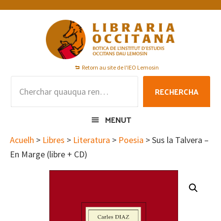
Skip
Skip
Skip
to
to
to
primary
main
footer
navigation
content
Retorn au site de l'IEO Lemosin
Rechercha
RECHERCHA
per
:
MENUT
Acuelh
>
Libres
>
Literatura
>
Poesia
> Sus la Talvera –
En Marge (libre + CD)