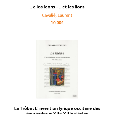
… e los leons – … et les lions
Cavalié, Laurent
10.00
€
La Tròba : L’invention lyrique occitane des
troubadours XIIe-XIIIe siècles