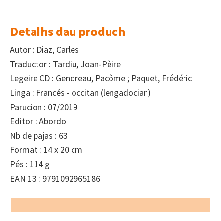
Detalhs dau produch
Autor : Diaz, Carles
Traductor : Tardiu, Joan-Pèire
Legeire CD : Gendreau, Pacôme ; Paquet, Frédéric
Linga : Francés - occitan (lengadocian)
Parucion : 07/2019
Editor : Abordo
Nb de pajas : 63
Format : 14 x 20 cm
Pés : 114 g
EAN 13 : 9791092965186
Footer