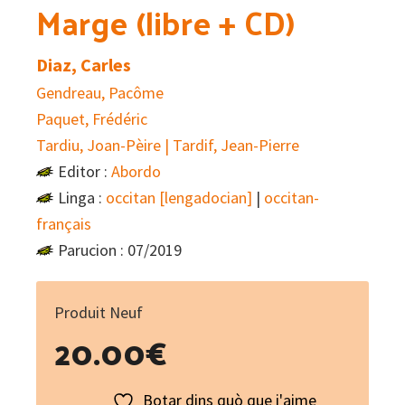
Marge (libre + CD)
Diaz, Carles
Gendreau, Pacôme
Paquet, Frédéric
Tardiu, Joan-Pèire | Tardif, Jean-Pierre
Editor :
Abordo
Linga :
occitan [lengadocian]
|
occitan-
français
Parucion : 07/2019
Produit Neuf
20.00
€
Botar dins quò que i'aime