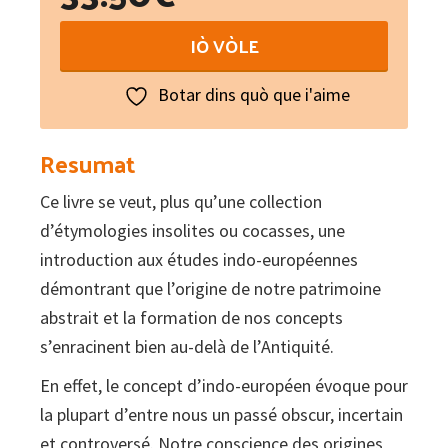
Une
IÒ VÒLE
généalogie
des
Botar dins quò que i'aime
mots
quantity
Resumat
Ce livre se veut, plus qu’une collection
d’étymologies insolites ou cocasses, une
introduction aux études indo-européennes
démontrant que l’origine de notre patrimoine
abstrait et la formation de nos concepts
s’enracinent bien au-delà de l’Antiquité.
En effet, le concept d’indo-européen évoque pour
la plupart d’entre nous un passé obscur, incertain
et controversé. Notre conscience des origines