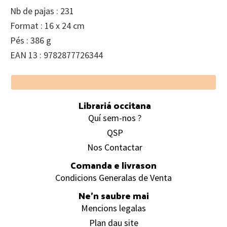
Nb de pajas : 231
Format : 16 x 24 cm
Pés : 386 g
EAN 13 : 9782877726344
Footer
Librariá occitana
Quí sem-nos ?
QSP
Nos Contactar
Comanda e livrason
Condicions Generalas de Venta
Ne’n saubre mai
Mencions legalas
Plan dau site