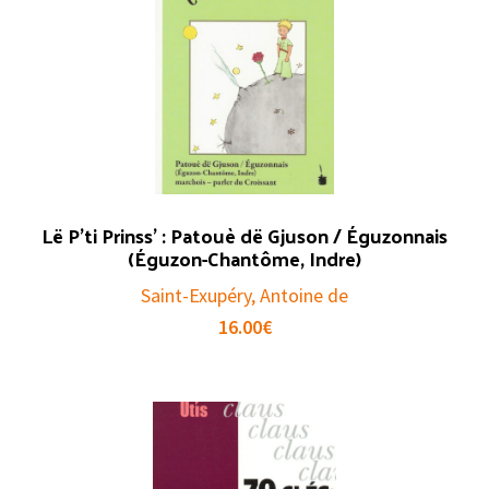
Lë P’ti Prinss’ : Patouè dë Gjuson / Éguzonnais
(Éguzon-Chantôme, Indre)
Saint-Exupéry, Antoine de
16.00
€