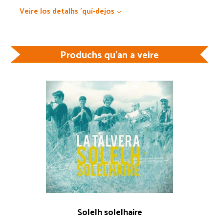
Veire los detalhs 'quí-dejos
Produchs qu'an a veire
Solelh solelhaire