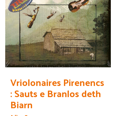
Vriolonaires Pirenencs
: Sauts e Branlos deth
Biarn