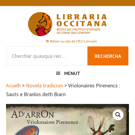
Skip
Skip
Skip
to
to
to
primary
main
footer
navigation
content
Retorn au site de l'IEO Lemosin
Rechercha
RECHERCHA
per
:
MENUT
Acuelh
>
Novela tradicion
> Vriolonaires Pirenencs :
Sauts e Branlos deth Biarn