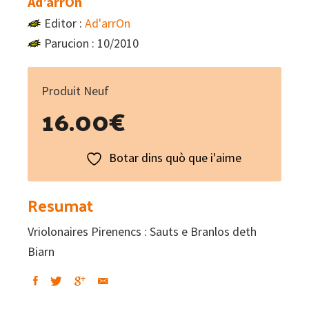
Ad’arrOn
Editor :
Ad'arrOn
Parucion : 10/2010
Produit Neuf
16.00
€
Botar dins quò que i'aime
Resumat
Vriolonaires Pirenencs : Sauts e Branlos deth
Biarn