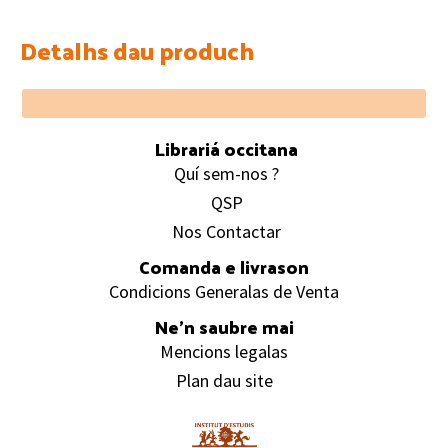
Detalhs dau produch
Footer
Librariá occitana
Quí sem-nos ?
QSP
Nos Contactar
Comanda e livrason
Condicions Generalas de Venta
Ne’n saubre mai
Mencions legalas
Plan dau site