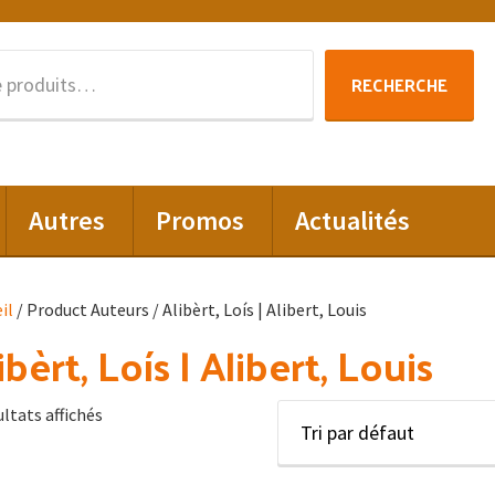
Recherche
RECHERCHE
pour :
Autres
Promos
Actualités
il
/ Product Auteurs / Alibèrt, Loís | Alibert, Louis
ibèrt, Loís | Alibert, Louis
ultats affichés