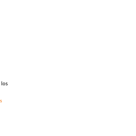
 los
is