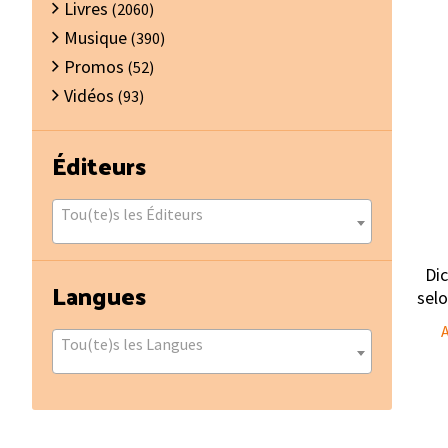
Livres
(2060)
Musique
(390)
Promos
(52)
Vidéos
(93)
Éditeurs
Tou(te)s les Éditeurs
Dic
Langues
selo
A
Tou(te)s les Langues