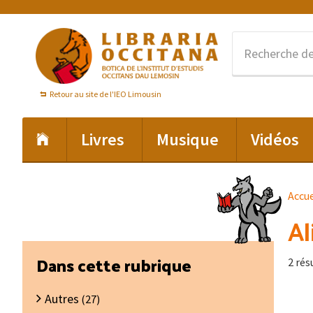
Passer
Passer
Passer
à
au
au
la
contenu
pied
navigation
principal
de
principale
page
Retour au site de l'IEO Limousin
Livres
Musique
Vidéos
Accue
Al
Barre
Dans cette rubrique
2 rés
latérale
Autres
principale
(27)