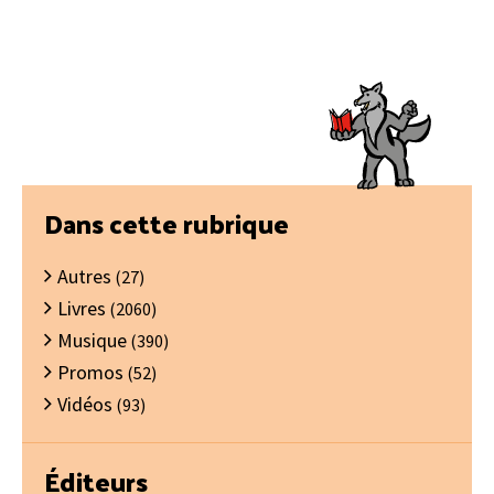
Barre
Dans cette rubrique
latérale
Autres
principale
(27)
Livres
(2060)
Musique
(390)
Promos
(52)
Vidéos
(93)
Éditeurs