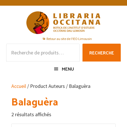
Passer
Passer
Passer
à
au
au
la
contenu
pied
navigation
principal
de
principale
page
Retour au site de l'IEO Limousin
Recherche
RECHERCHE
pour :
MENU
Accueil
/ Product Auteurs / Balaguèra
Balaguèra
2 résultats affichés