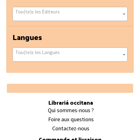
Tou(te)s les Éditeurs
Langues
Tou(te)s les Langues
Footer
Librariá occitana
Qui sommes-nous ?
Foire aux questions
Contactez-nous
Commande et livraison