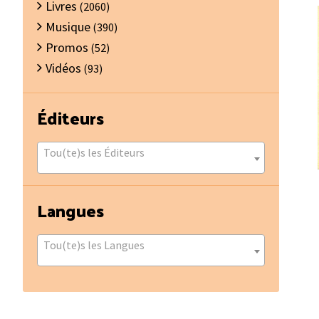
Livres
(2060)
Musique
(390)
Promos
(52)
Vidéos
(93)
Éditeurs
Tou(te)s les Éditeurs
Langues
Tou(te)s les Langues