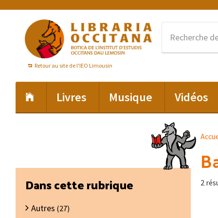
Passer
Passer
Passer
à
au
au
la
contenu
pied
navigation
principal
de
principale
page
Retour au site de l'IEO Limousin
Livres
Musique
Vidéos
Accue
Ba
Barre
Dans cette rubrique
2 rés
latérale
Autres
principale
(27)