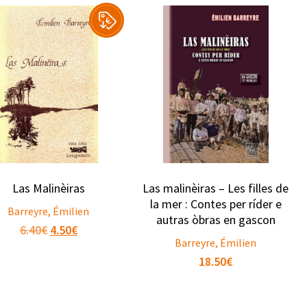
Las Malinèiras
Las malinèiras – Les filles de
la mer : Contes per ríder e
Barreyre, Émilien
autras òbras en gascon
Le
Le
6.40
€
4.50
€
Barreyre, Émilien
prix
prix
18.50
€
initial
actuel
était :
est :