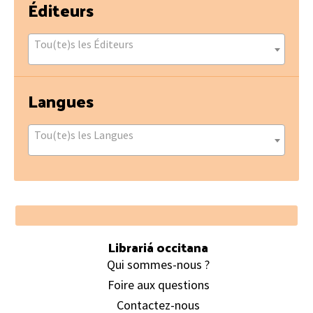
Éditeurs
Tou(te)s les Éditeurs
Langues
Tou(te)s les Langues
Footer
Librariá occitana
Qui sommes-nous ?
Foire aux questions
Contactez-nous