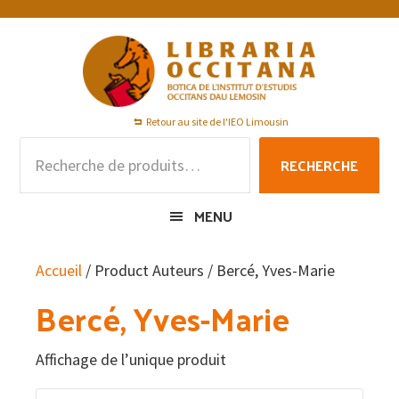
Passer
Passer
Passer
à
au
au
la
contenu
pied
navigation
principal
de
principale
page
Retour au site de l'IEO Limousin
Recherche
RECHERCHE
pour :
MENU
Accueil
/ Product Auteurs / Bercé, Yves-Marie
Bercé, Yves-Marie
Affichage de l’unique produit